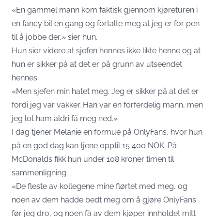
«En gammel mann kom faktisk gjennom kjøreturen i
en fancy bil en gang og fortalte meg at jeg er for pen
til å jobbe der,» sier hun.
Hun sier videre at sjefen hennes ikke likte henne og at
hun er sikker på at det er på grunn av utseendet
hennes:
«Men sjefen min hatet meg. Jeg er sikker på at det er
fordi jeg var vakker. Han var en forferdelig mann, men
jeg lot ham aldri få meg ned.»
I dag tjener Melanie en formue på OnlyFans, hvor hun
på en god dag kan tjene opptil 15 400 NOK. På
McDonalds fikk hun under 108 kroner timen til
sammenligning.
«De fleste av kollegene mine flørtet med meg, og
noen av dem hadde bedt meg om å gjøre OnlyFans
før jeg dro, og noen få av dem kjøper innholdet mitt