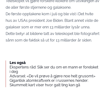
Teleskopet vil gjøre forskere klokere om utviklingen av
de aller første stjernene og galaksene.
De første opptakene kom i juli og ble vist i Det hvite
hus av USAs president Joe Biden. Blant annet viste de
galakser som er mer enn 13 milliarder lysår unna.
Dette betyr at bildene tatt av teleskopet ble fotografert
sånn som de faktisk så ut for 13 milliarder år siden.
Les også
Ekspertens råd: Slik ser du om en mann er forelsket
i deg
Advarsel: «De vil prøve å gjøre noe helt grusomt»
Gigantisk atomkraftverk er i russernes hender:
Skummelt kart viser hvor galt ting kan gå