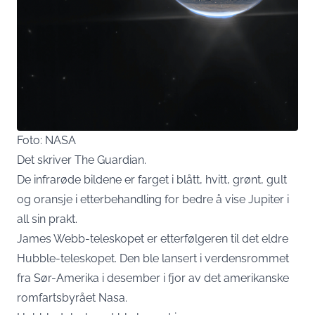
Foto: NASA
Det skriver The Guardian.
De infrarøde bildene er farget i blått, hvitt, grønt, gult
og oransje i etterbehandling for bedre å vise Jupiter i
all sin prakt.
James Webb-teleskopet er etterfølgeren til det eldre
Hubble-teleskopet. Den ble lansert i verdensrommet
fra Sør-Amerika i desember i fjor av det amerikanske
romfartsbyrået Nasa.