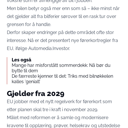
voksne som er avhengige av bil i jobben.
Men bilen betyr også mer enn som så – ikke minst når
det gjelder alt fra bilferier sørover til en rask tur over
grensen for å handle.
Derfor skaper endringer på dette området ofte stor
interesse. Nå er det presentert nye førerkortregler fra
EU, ifølge Automedia.Investor.
Les også
Mange har misforstått sommerdekk: Nå bør du
bytte til dem
De færreste kjenner til det: Triks med bilnøkkelen
kalles ‘genialt’
Gjelder fra 2029
EU jobber med et nytt regelverk for førerkort som
etter planen skal tre i kraft i november 2029.
Målet med reformen er å samle og modernisere
kravene til opplæring, prøver, helsekrav og utstedelse