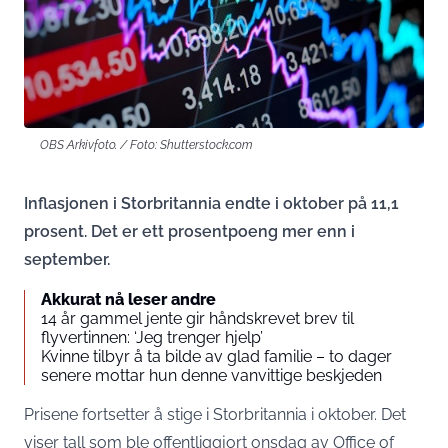
OBS Arkivfoto. / Foto: Shutterstock.com
Inflasjonen i Storbritannia endte i oktober på 11,1
prosent. Det er ett prosentpoeng mer enn i
september.
Akkurat nå leser andre
14 år gammel jente gir håndskrevet brev til
flyvertinnen: ‘Jeg trenger hjelp’
Kvinne tilbyr å ta bilde av glad familie – to dager
senere mottar hun denne vanvittige beskjeden
Prisene fortsetter å stige i Storbritannia i oktober. Det
viser tall som ble offentliggjort onsdag av Office of