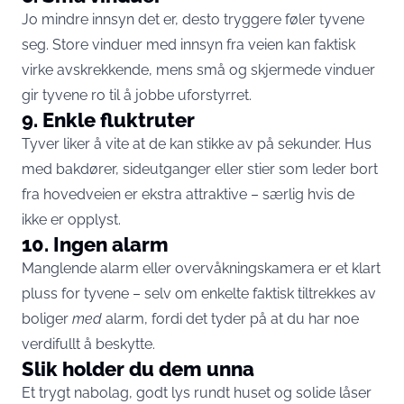
Jo mindre innsyn det er, desto tryggere føler tyvene
seg. Store vinduer med innsyn fra veien kan faktisk
virke avskrekkende, mens små og skjermede vinduer
gir tyvene ro til å jobbe uforstyrret.
9. Enkle fluktruter
Tyver liker å vite at de kan stikke av på sekunder. Hus
med bakdører, sideutganger eller stier som leder bort
fra hovedveien er ekstra attraktive – særlig hvis de
ikke er opplyst.
10. Ingen alarm
Manglende alarm eller overvåkningskamera er et klart
pluss for tyvene – selv om enkelte faktisk tiltrekkes av
boliger
med
alarm, fordi det tyder på at du har noe
verdifullt å beskytte.
Slik holder du dem unna
Et trygt nabolag, godt lys rundt huset og solide låser