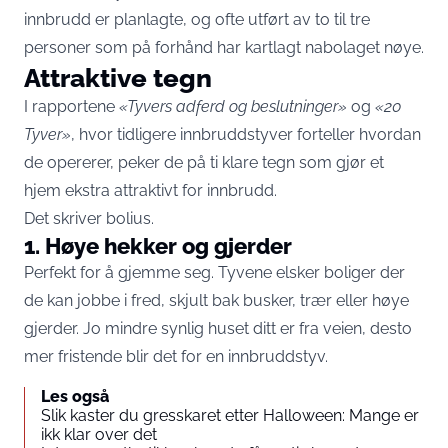
innbrudd er planlagte, og ofte utført av to til tre
personer som på forhånd har kartlagt nabolaget nøye.
Attraktive tegn
I rapportene
«Tyvers adferd og beslutninger»
og
«20
Tyver»
, hvor tidligere innbruddstyver forteller hvordan
de opererer, peker de på ti klare tegn som gjør et
hjem ekstra attraktivt for innbrudd.
Det skriver
bolius
.
1. Høye hekker og gjerder
Perfekt for å gjemme seg. Tyvene elsker boliger der
de kan jobbe i fred, skjult bak busker, trær eller høye
gjerder. Jo mindre synlig huset ditt er fra veien, desto
mer fristende blir det for en innbruddstyv.
Les også
Slik kaster du gresskaret etter Halloween: Mange er
ikk klar over det