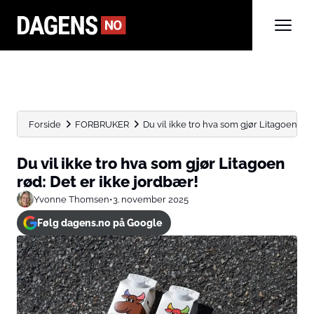
Forside
FORBRUKER
Du vil ikke tro hva som gjør Litagoen rød: 
Du vil ikke tro hva som gjør Litagoen
rød: Det er ikke jordbær!
Yvonne Thomsen
•
3. november 2025
Følg dagens.no på Google