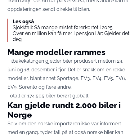
noen betyr det en tur på verksted, mens andre kan få
oppdateringen sendt direkte til bilen.
Les også
Sjokktall: Så mange mistet førerkortet i 2025
Over én million kan få mer i pensjon i år: Gjelder det
deg
Mange modeller rammes
Tilbakekallingen gjelder biler produsert mellom 24.
juni og 18. desember i fjor. Det er snakk om en rekke
modeller, blant annet Sportage, EV3, EV4, EV5, EV6,
EV9, Sorento og flere andre.
Totalt er 174.505 biler berørt globalt.
Kan gjelde rundt 2.000 biler i
Norge
Selv om den norske importøren ikke var informert
med en gang, tyder tall på at også norske biler kan