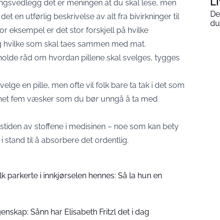
L
ngsvedlegg det er meningen at du skal lese, men
De
det en utførlig beskrivelse av alt fra bivirkninger til
du
r eksempel er det stor forskjell på hvilke
g hvilke som skal taes sammen med mat.
eholde råd om hvordan pillene skal svelges, tygges
svelge en pille, men ofte vil folk bare ta tak i det som
unnet fem væsker som du bør unngå å ta med
gstiden av stoffene i medisinen – noe som kan bety
i stand til å absorbere det ordentlig.
folk parkerte i innkjørselen hennes: Så la hun en
enskap: Sånn har Elisabeth Fritzl det i dag