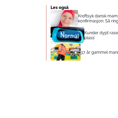
Les også
Kreftsyk dansk mamm
konfirmasjon: Så rin
Kunder dypt rasen
plass’
37 år gammel mann b