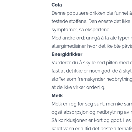
Cola
Denne populære drikken ble funnet å 
testede stoffene. Den eneste det ikke 
symptomer, sa ekspertene.
Med andre ord: unngå å ta ale typer
allergimedisiner hvor det ike ble påvis
Energidrikker
Vurderer du å skylle ned pillen med en
fast at det ikke er noen god ide å sky
stoffer som fremskynder nedbrytningst
at de ikke virker ordenlig.
Melk
Melk er i og for seg sunt, men ike s
også absorpsjon og nedbrytning av m
Så konklusjonen er kort og godt. Les 
kaldt vann er alltid det beste alternati