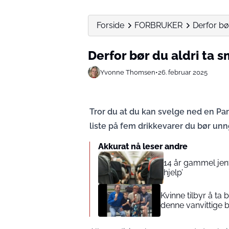
Forside
FORBRUKER
Derfor bø
Derfor bør du aldri ta 
Yvonne Thomsen
•
26. februar 2025
Tror du at du kan svelge ned en Pa
liste på fem drikkevarer du bør unng
Akkurat nå leser andre
14 år gammel jente
hjelp’
Kvinne tilbyr å ta
denne vanvittige 