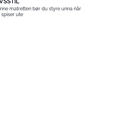
IVSSTIL
nne matretten bør du styre unna når
 spiser ute