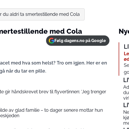
r du aldri ta smertestillende med Cola
smertestillende med Cola
Nye
Følg dagens.no på Google
L
Le
ød
racet med hva som helst? Tro om igjen. Her er en
Se
å når du tar en pille.
go
L
Ad
 gir håndskrevet brev til flyvertinnen: ‘Jeg trenger
du
vi
L
 bilde av glad familie – to dager senere mottar hun
Ne
beskjeden
kj
me