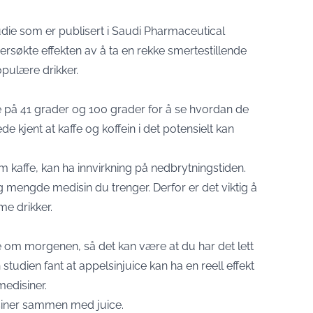
udie som er publisert i Saudi Pharmaceutical
rsøkte effekten av å ta en rekke smertestillende
opulære drikker.
 på 41 grader og 100 grader for å se hvordan de
e kjent at kaffe og koffein i det potensielt kan
m kaffe, kan ha innvirkning på nedbrytningstiden.
tig mengde medisin du trenger. Derfor er det viktig å
me drikker.
ke om morgenen, så det kan være at du har det lett
studien fant at appelsinjuice kan ha en reell effekt
medisiner.
isiner sammen med juice.