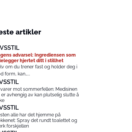
ste artikler
IVSSTIL
gens advarsel: Ingrediensen som
elegger hjertet ditt i stillhet
lv om du trener fast og holder deg i
d form, kan…...
IVSSTIL
varer mot sommerfellen: Medisinen
 er avhengig av kan plutselig slutte å
rke
IVSSTIL
sten alle har det hjemme på
økkenet: Spray det rundt toalettet og
rk forskjellen