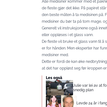
Alle medisiner kommer med et pakni
de fleste gjør det ikke. På papiret står 
den beste måten å ta medisinen på. Fo
medisiner du bør ta på tom mage, o
Generelt vil instruksjonene også inn
eller oppløses i et glass vann.
De fleste vil bruke et glass vann til å 
er for hånden. Men eksperter har f
medisiner med.
Dette er fordi de kan øke nedbrytnin
at det har oppløst seg før kroppen er 
Les også
Julie var lei av at 
snedig plan
Levde 24 år i fang