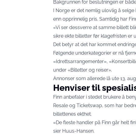
Bakgrunnen for beslutningen er både j
I Norge er det nemlig ulovlig å selge 
enn opprinnelig pris. Samtidig har Fi
«Vi ser dessverre at samme billett blir
sikre ekte billetter før klagefristen e
Det betyr at det har kommet endringe
Følgende underkategorier er nå fjerne
«Idrettsarrangementer», «Konsertbill
under «Billetter og reiser».
Annonser som allerede lå ute 13. augu
Henviser til spesial
Finn anbefaler i stedet brukere å ben
Resale og Ticketswap, som har bedre 
billettenes ekthet.
«De fleste handler på Finn går helt fin
sier Huus-Hansen.