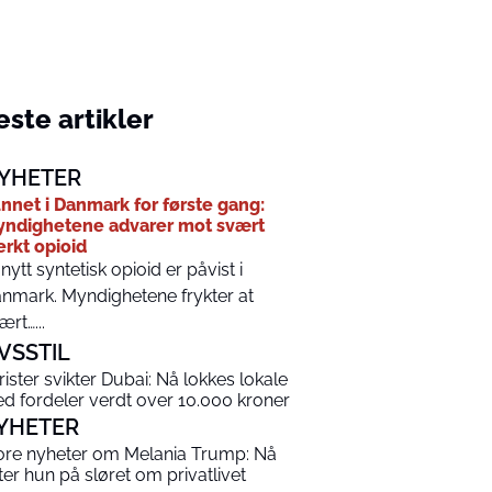
ste artikler
YHETER
nnet i Danmark for første gang:
ndighetene advarer mot svært
erkt opioid
 nytt syntetisk opioid er påvist i
nmark. Myndighetene frykter at
ært…...
IVSSTIL
rister svikter Dubai: Nå lokkes lokale
d fordeler verdt over 10.000 kroner
YHETER
ore nyheter om Melania Trump: Nå
tter hun på sløret om privatlivet