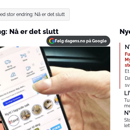
ed stor endring: Nå er det slutt
g: Nå er det slutt
Nye
Følg dagens.no på Google
N
Fu
My
st
Et
Da
sv
L
Tu
me
N
St
le