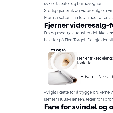
sykler til båter og barnevogner.
Særlig gjenbruk og videresalg er i vi
Men nå setter Finn foten ned for én spe
Fjerner videresalg-
Fra og med 13. august er det ikke len
billetter på Finn Torget. Det gjelder a
Les også
Her er trikset eien
toalettet
Advarer: Pakk ald
«Vi gjør dette for å trygge brukerne v
Isefjær Huus-Hansen, leder for Forbru
Fare for svindel og 