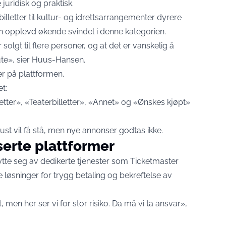
uridisk og praktisk.
billetter til kultur- og idrettsarrangementer dyrere
nn opplevd økende svindel i denne kategorien.
 solgt til flere personer, og at det er vanskelig å
r ute», sier Huus-Hansen.
r på plattformen.
t:
etter», «Teaterbilletter», «Annet» og «Ønskes kjøpt»
st vil få stå, men nye annonser godtas ikke.
iserte plattformer
ytte seg av dedikerte tjenester som Ticketmaster
løsninger for trygg betaling og bekreftelse av
t, men her ser vi for stor risiko. Da må vi ta ansvar»,