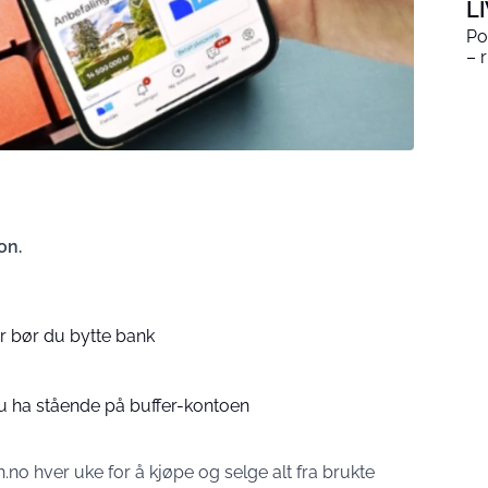
L
Po
– 
on.
r bør du bytte bank
 ha stående på buffer-kontoen
no hver uke for å kjøpe og selge alt fra brukte