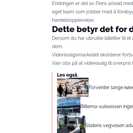
Endringen er del av Finns arbeid med
eget team som jobber med å forebygg
handelsopplevelse.
Dette betyr det for 
Dersom du har ubrukte billetter til e
dem.
Videresalgsmarkedet eksisterer fortsa
Vær obs på at videresalg til overpris f
Les også
Forventer lange køer
Biltema-suksessen ingen
Statens vegvesen adva