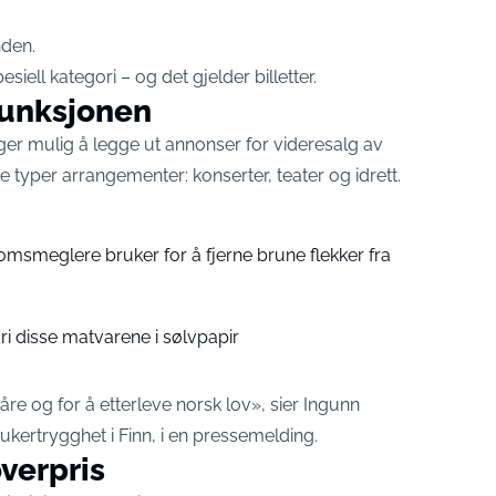
nden.
siell kategori – og det gjelder billetter.
funksjonen
ger mulig å legge ut annonser for videresalg av
lle typer arrangementer: konserter, teater og idrett.
domsmeglere bruker for å fjerne brune flekker fra
ri disse matvarene i sølvpapir
åre og for å etterleve norsk lov», sier Ingunn
kertrygghet i Finn, i en
pressemelding.
overpris