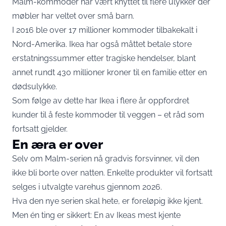
Malm-kommoder har vært knyttet til flere ulykker der
møbler har veltet over små barn.
I 2016 ble over 17 millioner kommoder tilbakekalt i
Nord-Amerika. Ikea har også måttet betale store
erstatningssummer etter tragiske hendelser, blant
annet rundt 430 millioner kroner til en familie etter en
dødsulykke.
Som følge av dette har Ikea i flere år oppfordret
kunder til å feste kommoder til veggen – et råd som
fortsatt gjelder.
En æra er over
Selv om Malm-serien nå gradvis forsvinner, vil den
ikke bli borte over natten. Enkelte produkter vil fortsatt
selges i utvalgte varehus gjennom 2026.
Hva den nye serien skal hete, er foreløpig ikke kjent.
Men én ting er sikkert: En av Ikeas mest kjente