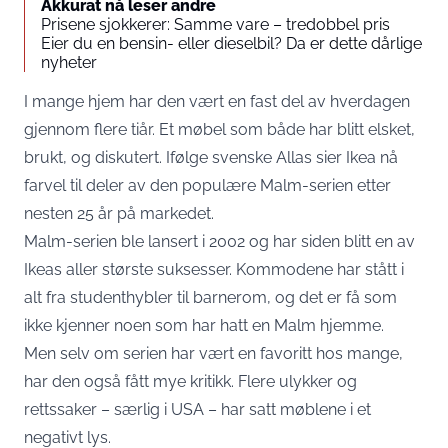
Akkurat nå leser andre
Prisene sjokkerer: Samme vare – tredobbel pris
Eier du en bensin- eller dieselbil? Da er dette dårlige
nyheter
I mange hjem har den vært en fast del av hverdagen
gjennom flere tiår. Et møbel som både har blitt elsket,
brukt, og diskutert. Ifølge svenske
Allas
sier Ikea nå
farvel til deler av den populære Malm-serien etter
nesten 25 år på markedet.
Malm-serien ble lansert i 2002 og har siden blitt en av
Ikeas aller største suksesser. Kommodene har stått i
alt fra studenthybler til barnerom, og det er få som
ikke kjenner noen som har hatt en Malm hjemme.
Men selv om serien har vært en favoritt hos mange,
har den også fått mye kritikk. Flere ulykker og
rettssaker – særlig i USA – har satt møblene i et
negativt lys.