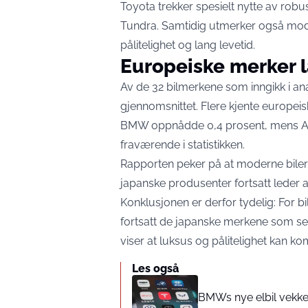
Toyota trekker spesielt nytte av ro
Tundra. Samtidig utmerker også mod
pålitelighet og lang levetid.
Europeiske merker 
Av de 32 bilmerkene som inngikk i an
gjennomsnittet. Flere kjente europeis
BMW oppnådde 0,4 prosent, mens Au
fraværende i statistikken.
Rapporten peker på at moderne biler 
japanske produsenter fortsatt leder an
Konklusjonen er derfor tydelig: For b
fortsatt de japanske merkene som set
viser at luksus og pålitelighet kan ko
Les også
BMWs nye elbil vekke