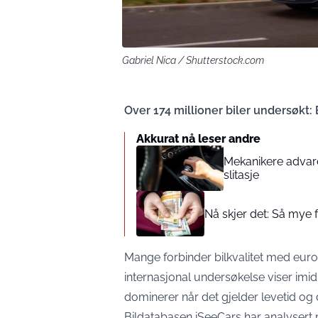
Gabriel Nica / Shutterstock.com
Over 174 millioner biler undersøkt
Akkurat nå leser andre
Mekanikere advar
slitasje
Nå skjer det: Så mye f
Mange forbinder bilkvalitet med e
internasjonal undersøkelse viser imi
dominerer når det gjelder levetid og d
Bildatabasen iSeeCars har analysert m