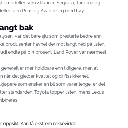
buste modeller som 4Runner, Sequoia, Tacoma og
eller som Prius og Avalon seg med høy
langt bak
alysen, var det bare sju som presterte bedre enn
ke produsenter havnet derimot langt ned på listen.
di endte på 0,3 prosent. Land Rover var nærmest
generelt er mer holdbare enn tidligere, men at
 når det gjelder kvalitet og driftssikkerhet.
ilkjøpere som ønsker en bil som varer lenge, er det
ter standarden. Toyota topper listen, mens Lexus
mbineres.
r oppsikt: Kan få ekstrem rekkevidde