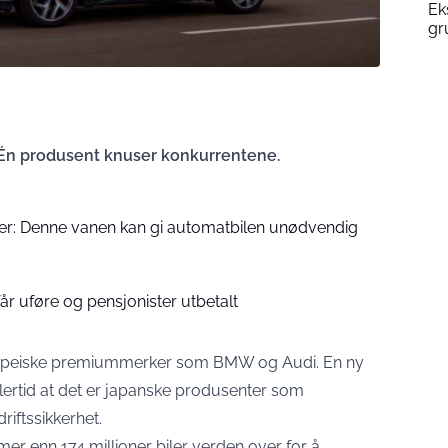
Ek
gr
: Én produsent knuser konkurrentene.
er: Denne vanen kan gi automatbilen unødvendig
år uføre og pensjonister utbetalt
uropeiske premiummerker som BMW og Audi. En ny
dlertid at det er japanske produsenter som
riftssikkerhet.
er enn 174 millioner biler verden over for å