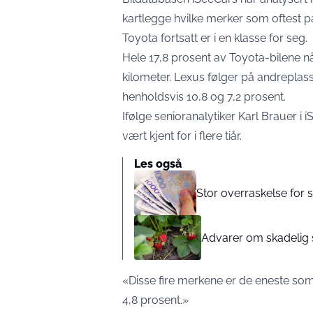
kartlegge hvilke merker som oftest p
Toyota fortsatt er i en klasse for seg.
Hele 17,8 prosent av Toyota-bilene n
kilometer. Lexus følger på andrepl
henholdsvis 10,8 og 7,2 prosent.
Ifølge senioranalytiker Karl Brauer i 
vært kjent for i flere tiår.
Les også
Stor overraskelse for s
Advarer om skadelig 
«Disse fire merkene er de eneste som
4,8 prosent.»