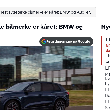
est slitesterke bilmerke er kåret: BMW og Audi er...
ke bilmerke er kåret: BMW og
Nye
L
Følg dagens.no på Google
Nå
da
Ek
pr
L
Ma
to
hy
L
De
L
Se