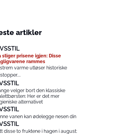
ste artikler
IVSSTIL
 stiger prisene igjen: Disse
gligvarene rammes
strem varme utløser historiske
istopper....
IVSSTIL
nge velger bort den klassiske
alettbørsten: Her er det mer
gieniske alternativet
IVSSTIL
nne vanen kan ødelegge nesen din
IVSSTIL
tt disse to fruktene i hagen i august: