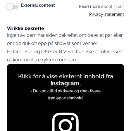
External content
Read more about in our
Privacy statement
Vil ikke bekrefte
Ingen av dem har siden bekreftet om de er et par eller
om de dukket opp på showet som venner.
Helene
Spilling (26) sier til VG at hun ikke er interessert
i å kommentere ryktene om dem.
Display
Klikk for å vise eksternt innhold fra
content
instagram
,
from
- Du kan alltid aktivere og deaktivere
instagram.com
tredjepartsinnhold.