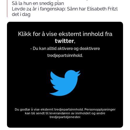
Så la hun en snedig plan
Levde 24 år i fangenskap: Sånn har Elisabeth Fritzl
det i dag
Display
Klikk for å vise eksternt innhold fra
content
twitter
,
from
- Du kan alltid aktivere og deaktivere
twitter.com
tredjepartsinnhold.
Du godtar å vise eksternt tredjepartsinnhold. Personopplysninger
kan bli sendt til leverandøren av innholdet og andre
tredjepartstjenester.