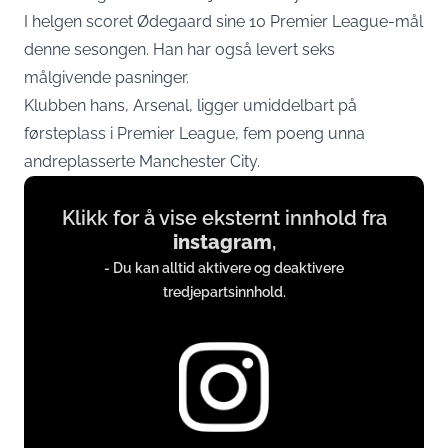
I helgen scoret Ødegaard sine 10 Premier League-mål
denne sesongen. Han har også levert seks
målgivende pasninger.
Klubben hans, Arsenal, ligger umiddelbart på
førsteplass i Premier League, fem poeng unna
andreplasserte Manchester City.
Display
Klikk for å vise eksternt innhold fra
content
instagram
,
from
- Du kan alltid aktivere og deaktivere
instagram.com
tredjepartsinnhold.