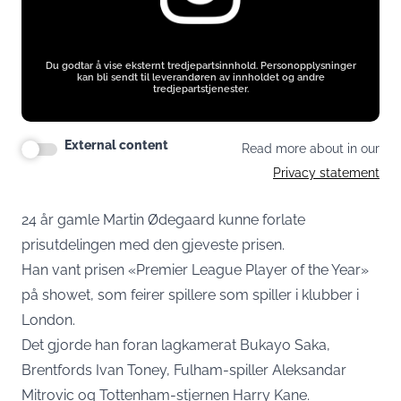
Du godtar å vise eksternt tredjepartsinnhold. Personopplysninger
kan bli sendt til leverandøren av innholdet og andre
tredjepartstjenester.
External content
Read more about in our
Privacy statement
24 år gamle Martin Ødegaard kunne forlate
prisutdelingen med den gjeveste prisen.
Han vant prisen «Premier League Player of the Year»
på showet, som feirer spillere som spiller i klubber i
London.
Det gjorde han foran lagkamerat Bukayo Saka,
Brentfords Ivan Toney, Fulham-spiller Aleksandar
Mitrovic og Tottenham-stjernen Harry Kane.