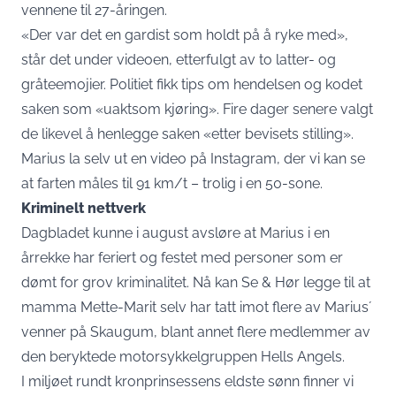
vennene til 27-åringen.
«Der var det en gardist som holdt på å ryke med»,
står det under videoen, etterfulgt av to latter- og
gråteemojier. Politiet fikk tips om hendelsen og kodet
saken som «uaktsom kjøring». Fire dager senere valgt
de likevel å henlegge saken «etter bevisets stilling».
Marius la selv ut en video på Instagram, der vi kan se
at farten måles til 91 km/t – trolig i en 50-sone.
Kriminelt nettverk
Dagbladet
kunne i august avsløre at Marius i en
årrekke har feriert og festet med personer som er
dømt for grov kriminalitet. Nå kan Se & Hør legge til at
mamma Mette-Marit selv har tatt imot flere av Marius´
venner på Skaugum, blant annet flere medlemmer av
den beryktede motorsykkelgruppen Hells Angels.
I miljøet rundt kronprinsessens eldste sønn finner vi