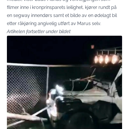
filmer inne i kronprinsparets leilighet, kjører rundt på
en segway innendørs samt et bilde av en ødelagt bil
etter råkjøring angivelig utført av Marus selv.
Artikelen fortsetter under bildet