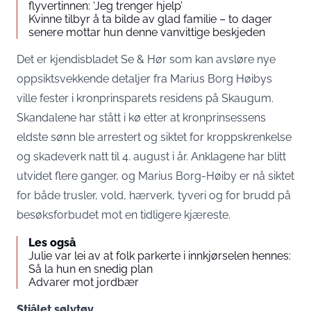
flyvertinnen: ‘Jeg trenger hjelp’
Kvinne tilbyr å ta bilde av glad familie – to dager
senere mottar hun denne vanvittige beskjeden
Det er kjendisbladet
Se & Hør
som kan avsløre nye
oppsiktsvekkende detaljer fra Marius Borg Høibys
ville fester i kronprinsparets residens på Skaugum.
Skandalene har stått i kø etter at kronprinsessens
eldste sønn ble arrestert og siktet for kroppskrenkelse
og skadeverk natt til 4. august i år. Anklagene har blitt
utvidet flere ganger, og Marius Borg-Høiby er nå siktet
for både trusler, vold, hærverk, tyveri og for brudd på
besøksforbudet mot en tidligere kjæreste.
Les også
Julie var lei av at folk parkerte i innkjørselen hennes:
Så la hun en snedig plan
Advarer mot jordbær
Stjålet sølvtøy