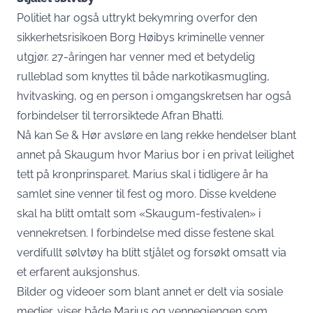
Politiet har også uttrykt bekymring overfor den
sikkerhetsrisikoen Borg Høibys kriminelle venner
utgjør. 27-åringen har venner med et betydelig
rulleblad som knyttes til både narkotikasmugling,
hvitvasking, og en person i omgangskretsen har også
forbindelser til terrorsiktede Afran Bhatti.
Nå kan Se & Hør avsløre en lang rekke hendelser blant
annet på Skaugum hvor Marius bor i en privat leilighet
tett på kronprinsparet. Marius skal i tidligere år ha
samlet sine venner til fest og moro. Disse kveldene
skal ha blitt omtalt som «Skaugum-festivalen» i
vennekretsen. I forbindelse med disse festene skal
verdifullt sølvtøy ha blitt stjålet og forsøkt omsatt via
et erfarent auksjonshus.
Bilder og videoer som blant annet er delt via sosiale
medier, viser både Marius og vennegjengen som