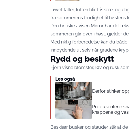
Løvet faller, luften blir friskere, og 
fra sommerens frodighet til høstens kl
Den britiske avisen
Mirror
har delt ek
sommeren glir over i høst, gjelder d
Med riktig forberedelse kan du både
innbydende ut selv når gradene kryp
Rydd og beskytt
Fjern visne blomster, løv og rusk som
Les også
Derfor stinker opp
Produsentene sna
knappene og vas
Beskjær busker og stauder slik at de