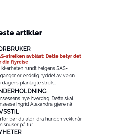
ste artikler
ORBRUKER
S-streiken avblåst: Dette betyr det
r din flyreise
ikkerheten rundt helgens SAS-
ganger er endelig ryddet av veien.
rdagens planlagte streik…...
NDERHOLDNING
insessens nye hverdag: Dette skal
insesse Ingrid Alexandra gjøre nå
IVSSTIL
rfor bør du aldri dra hunden vekk når
n snuser på tur
YHETER