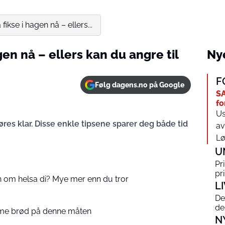
fikse i hagen nå – ellers...
gen nå – ellers kan du angre til
Nye
F
Følg dagens.no på Google
SA
fo
Us
es klar. Disse enkle tipsene sparer deg både tid
av
Lø
U
Pr
pr
n om helsa di? Mye mer enn du tror
L
De
de
arme brød på denne måten
N