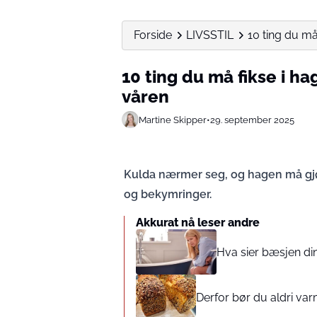
Forside
LIVSSTIL
10 ting du må 
10 ting du må fikse i ha
våren
Martine Skipper
•
29. september 2025
Kulda nærmer seg, og hagen må gjør
og bekymringer.
Akkurat nå leser andre
Hva sier bæsjen di
Derfor bør du aldri v