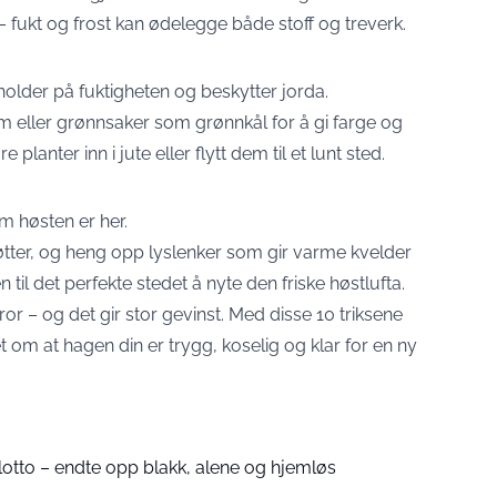
 fukt og frost kan ødelegge både stoff og treverk.
older på fuktigheten og beskytter jorda.
eller grønnsaker som grønnkål for å gi farge og
re planter inn i jute eller flytt dem til et lunt sted.
om høsten er her.
tter, og heng opp lyslenker som gir varme kvelder
 til det perfekte stedet å nyte den friske høstlufta.
or – og det gir stor gevinst. Med disse 10 triksene
 om at hagen din er trygg, koselig og klar for en ny
i lotto – endte opp blakk, alene og hjemløs