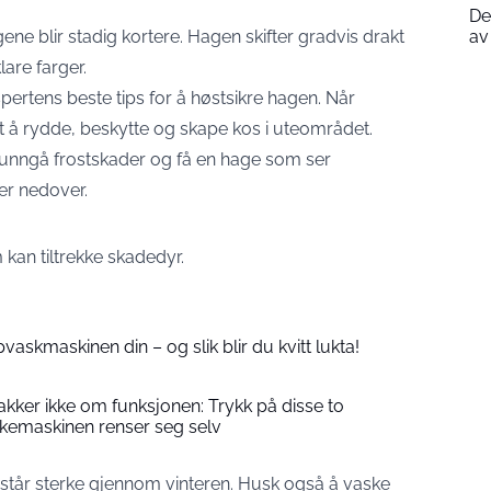
De
dagene blir stadig kortere. Hagen skifter gradvis drakt
av
are farger.
spertens beste tips for å høstsikre hagen. Når
et å rydde, beskytte og skape kos i uteområdet.
 unngå frostskader og få en hage som ser
er nedover.
 kan tiltrekke skadedyr.
vaskmaskinen din – og slik blir du kvitt lukta!
kker ikke om funksjonen: Trykk på disse to
kemaskinen renser seg selv
 står sterke gjennom vinteren. Husk også å vaske