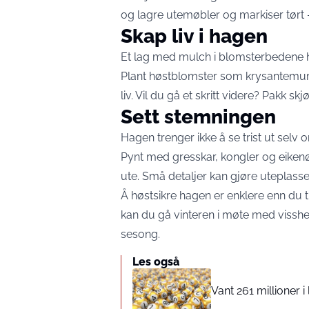
og lagre utemøbler og markiser tørt –
Skap liv i hagen
Et lag med mulch i blomsterbedene h
Plant høstblomster som krysantemum 
liv. Vil du gå et skritt videre? Pakk skjø
Sett stemningen
Hagen trenger ikke å se trist ut selv 
Pynt med gresskar, kongler og eikenø
ute. Små detaljer kan gjøre uteplassen
Å høstsikre hagen er enklere enn du tr
kan du gå vinteren i møte med visshet
sesong.
Les også
Vant 261 millioner 