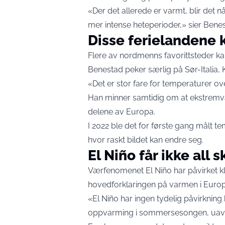
«Der det allerede er varmt, blir det 
mer intense heteperioder,» sier Benes
Disse ferielandene 
Flere av nordmenns favorittsteder 
Benestad peker særlig på Sør-Italia,
«Det er stor fare for temperaturer ove
Han minner samtidig om at ekstremva
delene av Europa.
I 2022 ble det for første gang målt te
hvor raskt bildet kan endre seg.
El Niño får ikke all 
Værfenomenet El Niño har påvirket kl
hovedforklaringen på varmen i Europ
«El Niño har ingen tydelig påvirkning h
oppvarming i sommersesongen, uavhe