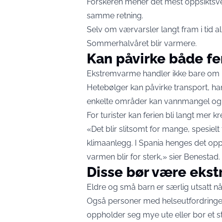
Forskeren mener det mest oppsiktsvek
samme retning.
Selv om værvarsler langt fram i tid al
Sommerhalvåret blir varmere.
Kan påvirke både fe
Ekstremvarme handler ikke bare om 
Hetebølger kan påvirke transport, h
enkelte områder kan vannmangel og 
For turister kan ferien bli langt mer 
«Det blir slitsomt for mange, spesiel
klimaanlegg. I Spania henges det opp
varmen blir for sterk,» sier Benestad.
Disse bør være ekstr
Eldre og små barn er særlig utsatt nå
Også personer med helseutfordringer
oppholder seg mye ute eller bor et st