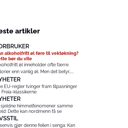
ste artikler
ORBRUKER
n alkoholfritt øl føre til vektøkning?
tte bør du vite
koholfritt øl inneholder ofte færre
lorier enn vanlig øl. Men det betyr…...
YHETER
e EU-regler tvinger fram tilpasninger
r Freia-klassikerne
YHETER
 sjeldne himmelfenomener samme
eld: Dette kan nordmenn få se
IVSSTIL
senvis gjør denne feilen i senga: Kan