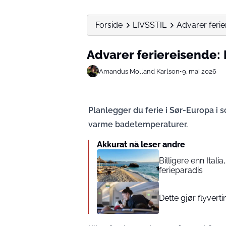
Forside
LIVSSTIL
Advarer feri
Advarer feriereisende:
Amandus Molland Karlson
•
9. mai 2026
Planlegger du ferie i Sør-Europa i
varme badetemperaturer.
Akkurat nå leser andre
Billigere enn Ital
ferieparadis
Dette gjør flyverti