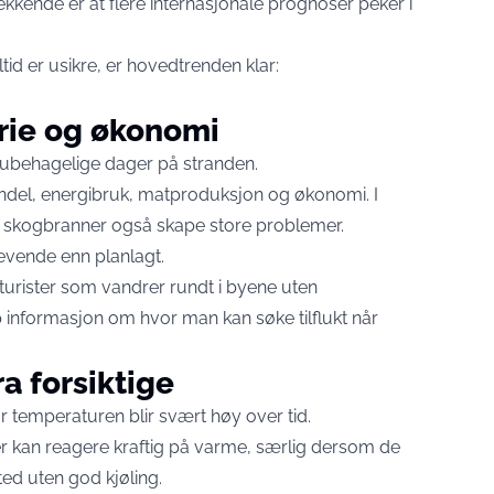
kende er at flere internasjonale prognoser peker i
ltid er usikre, er hovedtrenden klar:
rie og økonomi
ubehagelige dager på stranden.
andel, energibruk, matproduksjon og økonomi. I
skogbranner også skape store problemer.
krevende enn planlagt.
t turister som vandrer rundt i byene uten
 informasjon om hvor man kan søke tilflukt når
a forsiktige
r temperaturen blir svært høy over tid.
 kan reagere kraftig på varme, særlig dersom de
ed uten god kjøling.