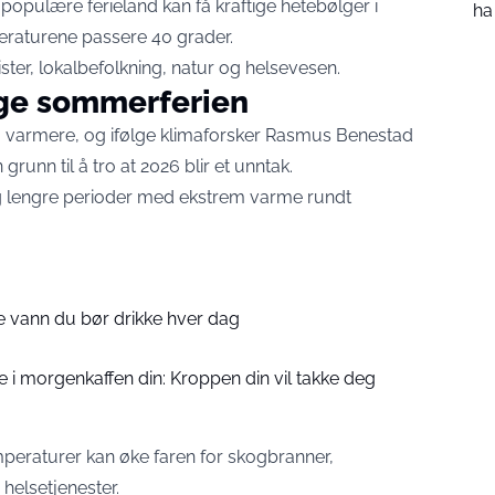
populære ferieland kan få kraftige hetebølger i
ha
eraturene passere 40 grader.
ster, lokalbefolkning, natur og helsevesen.
ge sommerferien
ig varmere, og ifølge klimaforsker Rasmus Benestad
 grunn til å tro at 2026 blir et unntak.
g lengre perioder med ekstrem varme rundt
e vann du bør drikke hver dag
olje i morgenkaffen din: Kroppen din vil takke deg
eraturer kan øke faren for skogbranner,
elsetjenester.