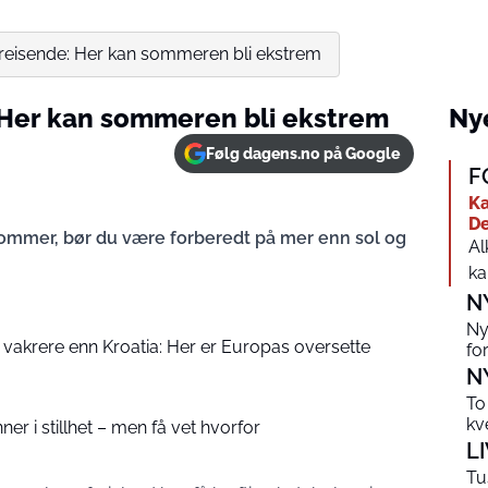
ereisende: Her kan sommeren bli ekstrem
 Her kan sommeren bli ekstrem
Nye
Følg dagens.no på Google
F
Ka
De
 sommer, bør du være forberedt på mer enn sol og
Al
ka
N
Ny
ia, vakrere enn Kroatia: Her er Europas oversette
fo
N
To
kv
nner i stillhet – men få vet hvorfor
L
Tu