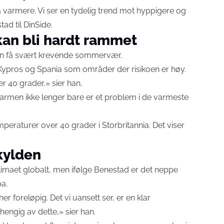
nå varmere. Vi ser en tydelig trend mot hyppigere og
tad til
DinSide.
kan bli hardt rammet
kan få svært krevende sommervær.
 Kypros og Spania som områder der risikoen er høy.
r 40 grader,» sier han.
rmen ikke lenger bare er et problem i de varmeste
mperaturer over 40 grader i Storbritannia. Det viser
skylden
imaet globalt, men ifølge Benestad er det neppe
a.
er foreløpig. Det vi uansett ser, er en klar
ngig av dette,» sier han.