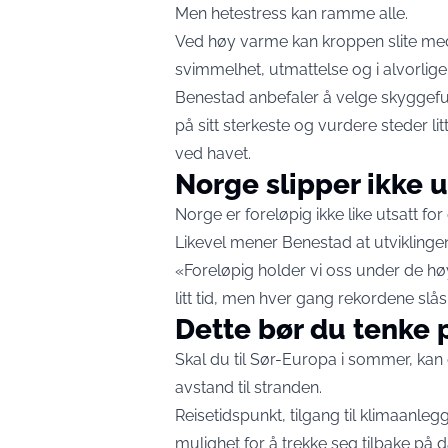
Men hetestress kan ramme alle.
Ved høy varme kan kroppen slite med 
svimmelhet, utmattelse og i alvorlige ti
Benestad anbefaler å velge skyggefu
på sitt sterkeste og vurdere steder l
ved havet.
Norge slipper ikke u
Norge er foreløpig ikke like utsatt 
Likevel mener Benestad at utviklingen
«Foreløpig holder vi oss under de høy
litt tid, men hver gang rekordene slås
Dette bør du tenke p
Skal du til Sør-Europa i sommer, kan
avstand til stranden.
Reisetidspunkt, tilgang til klimaanleg
mulighet for å trekke seg tilbake på d