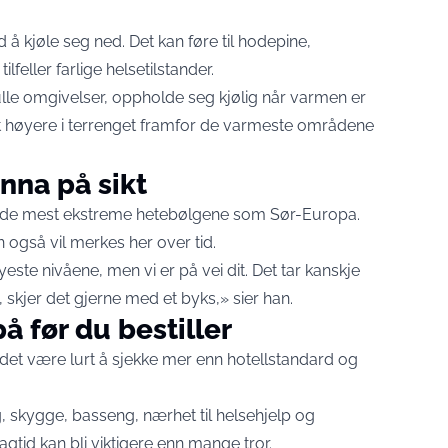
å kjøle seg ned. Det kan føre til hodepine,
lfeller farlige helsetilstander.
lle omgivelser, oppholde seg kjølig når varmen er
itt høyere i terrenget framfor de varmeste områdene
nna på sikt
for de mest ekstreme hetebølgene som Sør-Europa.
 også vil merkes her over tid.
este nivåene, men vi er på vei dit. Det tar kanskje
, skjer det gjerne med et byks,» sier han.
å før du bestiller
 det være lurt å sjekke mer enn hotellstandard og
g, skygge, basseng, nærhet til helsehjelp og
agtid kan bli viktigere enn mange tror.