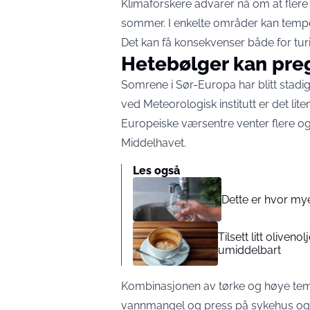
Klimaforskere advarer nå om at flere 
sommer. I enkelte områder kan temp
Det kan få konsekvenser både for turi
Hetebølger kan pre
Somrene i Sør-Europa har blitt stad
ved Meteorologisk institutt er det liten
Europeiske værsentre venter flere o
Middelhavet.
Les også
Dette er hvor my
Tilsett litt oliven
umiddelbart
Kombinasjonen av tørke og høye temp
vannmangel og press på sykehus og h