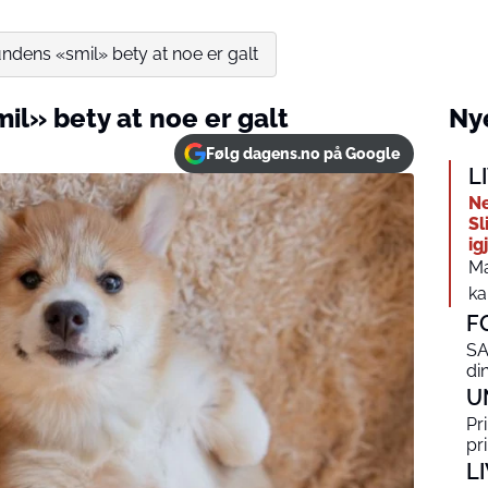
ndens «smil» bety at noe er galt
il» bety at noe er galt
Nye
Følg dagens.no på Google
L
Ne
Sl
ig
Ma
kal
F
SA
din
U
Pr
pr
L