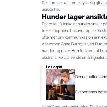
Det som ser ut som et lykkelig glis ka
usikkerhet.
Hunder lager ansikte
Det er lett å tenke at hunder smil
trekker leppene bakover og ser neste
ofte mer om kommunikasjon enn ekte
Anatomen Anne Burrows ved Duquesne
hunder og ulver. Hun forklarer at hu
ekstra flinke til å sende små signaler 
Les også
Denne pollenvanen
Ekspertenes hotel
Ulver fungerer annerledes. De har tre