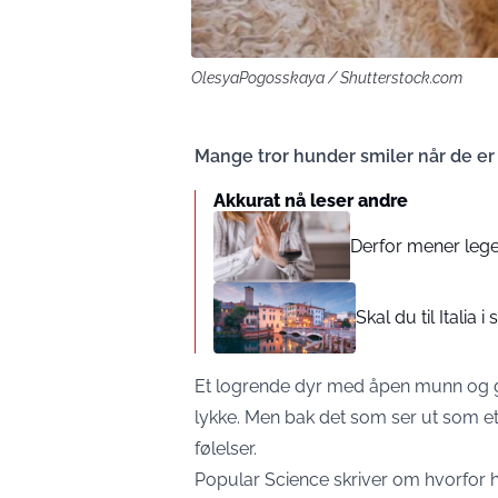
OlesyaPogosskaya / Shutterstock.com
Mange tror hunder smiler når de er g
Akkurat nå leser andre
Derfor mener legen
Skal du til Itali
Et logrende dyr med åpen munn og gl
lykke. Men bak det som ser ut som et
følelser.
Popular Science
skriver om hvorfor hu