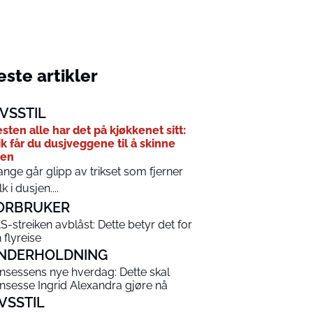
ste artikler
IVSSTIL
sten alle har det på kjøkkenet sitt:
ik får du dusjveggene til å skinne
jen
nge går glipp av trikset som fjerner
k i dusjen....
ORBRUKER
S-streiken avblåst: Dette betyr det for
 flyreise
NDERHOLDNING
insessens nye hverdag: Dette skal
insesse Ingrid Alexandra gjøre nå
IVSSTIL