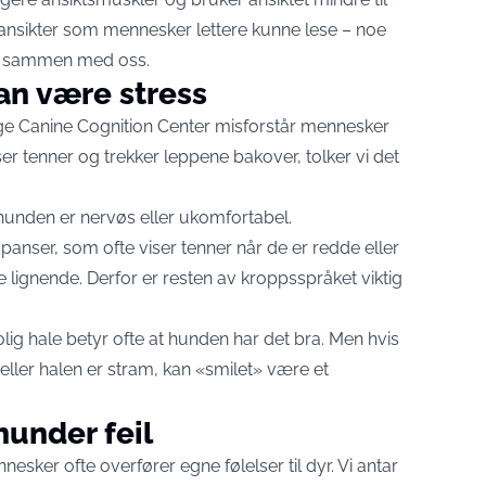
r ansikter som mennesker lettere kunne lese – noe
et sammen med oss.
an være stress
ge Canine Cognition Center misforstår mennesker
ser tenner og trekker leppene bakover, tolker vi det
 hunden er nervøs eller ukomfortabel.
nser, som ofte viser tenner når de er redde eller
lignende. Derfor er resten av kroppsspråket viktig
ig hale betyr ofte at hunden har det bra. Men hvis
 eller halen er stram, kan «smilet» være et
hunder feil
esker ofte overfører egne følelser til dyr. Vi antar