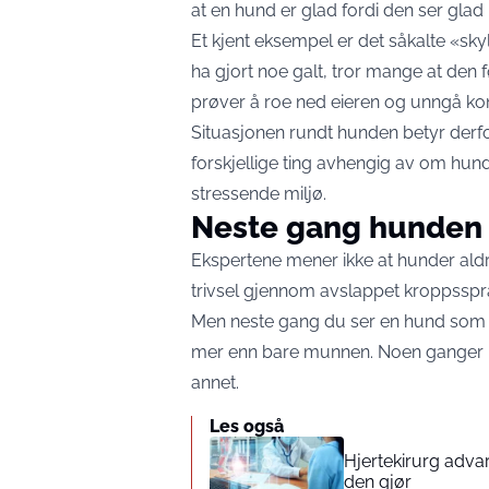
at en hund er glad fordi den ser glad 
Et kjent eksempel er det såkalte «sk
ha gjort noe galt, tror mange at den
prøver å roe ned eieren og unngå konf
Situasjonen rundt hunden betyr derfo
forskjellige ting avhengig av om hund
stressende miljø.
Neste gang hunden 
Ekspertene mener ikke at hunder aldr
trivsel gjennom avslappet kroppssprå
Men neste gang du ser en hund som ser
mer enn bare munnen. Noen ganger pr
annet.
Les også
Hjertekirurg adva
den gjør