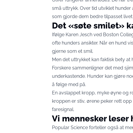
små uttrykk. Over tid utviklet hunde
som gjorde dem bedre tilpasset liv
Det «søte smilet» k
Ifølge Karen Jesch ved Boston Colle
ofte hunders ansikter. Når en hund vi
gjerne som et smil.
Men det uttrykket kan faktisk bety at
Forskere sammenligner det med sjimpa
underkastende. Hunder kan gjøre noe 
å følge med på.
En avslappet kropp, myke øyne og rol
kroppen er stiv, ørene peker rett opp
faresignal.
Vi mennesker leser 
Popular Science forteller også at menn