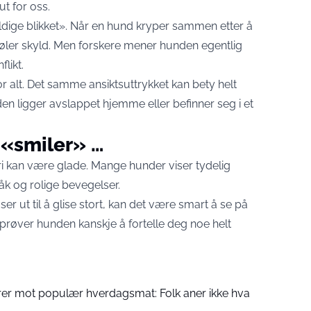
ut for oss.
yldige blikket». Når en hund kryper sammen etter å
 føler skyld. Men forskere mener hunden egentlig
likt.
r alt. Det samme ansiktsuttrykket kan bety helt
en ligger avslappet hjemme eller befinner seg i et
«smiler» …
i kan være glade. Mange hunder viser tydelig
k og rolige bevegelser.
 ut til å glise stort, kan det være smart å se på
øver hunden kanskje å fortelle deg noe helt
rer mot populær hverdagsmat: Folk aner ikke hva