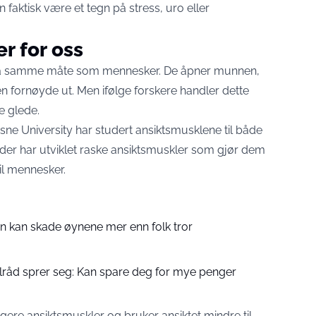
n faktisk være et tegn på stress, uro eller
r for oss
er på samme måte som mennesker. De åpner munnen,
n fornøyde ut. Men ifølge forskere handler dette
 glede.
 University har studert ansiktsmusklene til både
nder har utviklet raske ansiktsmuskler som gjør dem
til mennesker.
 kan skade øynene mer enn folk tror
lråd sprer seg: Kan spare deg for mye penger
gere ansiktsmuskler og bruker ansiktet mindre til