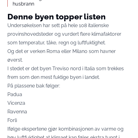
husbrann
Denne byen topper listen
Undersøkelsen har sett på hele 108 italienske
provinshovedsteder og vurdert flere klimafaktorer
som temperatur, tåke, regn og luftfuktighet.
Og det er verken Roma eller Milano som havner
øverst.
I stedet er det byen Treviso nord i Italia som trekkes
frem som den mest fuktige byen i landet.
På plassene bak følger:
Padua
Vicenza
Ravenna
Forlì
Ifølge ekspertene gjør kombinasjonen av varme og
høy luftfuktighet at klimaet kan føles ekstra tungt i