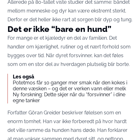
Allerede på 80-tallet viste studier det samme: båndet
mellom menneske og dyr kan være ekstremt sterkt.
Derfor er det heller ikke rart at sorgen blir dyp og tung.
Det er ikke “bare en hund”
For mange er et kjæledyr en del av familien. Det
handler om kjærlighet, rutiner og et nært forhold som
bygges over tid. Når dyret forsvinner, kan det føles
som om en stor del av hverdagen plutselig blir borte.
Les også
Potetmos får 10 ganger mer smak når den kokes i
denne væsken – og det er verken vann eller melk
Ny forskning: Dette skjer når du “forsvinner” i dine
egne tanker
Forfatter Göran Greider beskriver følelsen som en
enorm tomhet. Han var ikke forberedt på hvor hardt
det ville ramme da hunden hans døde. Han forklarer
at man vokser sammen med dyret sitt, og nettopp