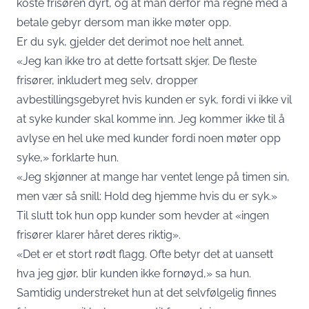
koste frisøren dyrt, og at man derfor må regne med å
betale gebyr dersom man ikke møter opp.
Er du syk, gjelder det derimot noe helt annet.
«Jeg kan ikke tro at dette fortsatt skjer. De fleste
frisører, inkludert meg selv, dropper
avbestillingsgebyret hvis kunden er syk, fordi vi ikke vil
at syke kunder skal komme inn. Jeg kommer ikke til å
avlyse en hel uke med kunder fordi noen møter opp
syke,» forklarte hun.
«Jeg skjønner at mange har ventet lenge på timen sin,
men vær så snill: Hold deg hjemme hvis du er syk.»
Til slutt tok hun opp kunder som hevder at «ingen
frisører klarer håret deres riktig».
«Det er et stort rødt flagg. Ofte betyr det at uansett
hva jeg gjør, blir kunden ikke fornøyd,» sa hun.
Samtidig understreket hun at det selvfølgelig finnes