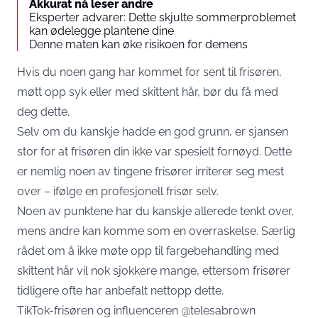
Akkurat nå leser andre
Eksperter advarer: Dette skjulte sommerproblemet
kan ødelegge plantene dine
Denne maten kan øke risikoen for demens
Hvis du noen gang har kommet for sent til frisøren,
møtt opp syk eller med skittent hår, bør du få med
deg dette.
Selv om du kanskje hadde en god grunn, er sjansen
stor for at frisøren din ikke var spesielt fornøyd. Dette
er nemlig noen av tingene frisører irriterer seg mest
over – ifølge en profesjonell frisør selv.
Noen av punktene har du kanskje allerede tenkt over,
mens andre kan komme som en overraskelse. Særlig
rådet om å ikke møte opp til fargebehandling med
skittent hår vil nok sjokkere mange, ettersom frisører
tidligere ofte har anbefalt nettopp dette.
TikTok-frisøren og influenceren @telesabrown