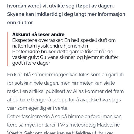
hvordan været vil utvikle seg i løpet av dagen.
Skyene kan imidlertid gi deg langt mer informasjon
enn du tror.
Akkurat nå leser andre
Ekspertene overrasker: En helt spesiell duft om
natten kan fysisk endre hjernen din
Bestemødre bruker dette gamle trikset når de
vasker gulv: Gulvene skinner, og hjemmet dufter
godt i flere dager
En klar, blå sommermorgen kan føles som en garanti
for solskinn hele dagen, men himmelen kan skifte
raskt. I en artikkel publisert av
Allas
kommer det frem
at du bare trenger å se opp for å avdekke hva slags
vær som egentlig er i vente.
Det er fascinerende å se på himmelen fordi man kan
lære så mye, forklarer TV4s meteorolog Madeleine
Westin. Selv om skyer kan se tilfeldige ut, bruker