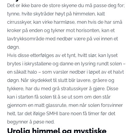
Det er ikke bare de store skyene du må passe deg for;
tynne, hvite skytråder høyt på himmelen, kalt
cirrusskyer, kan virke harmløse, men hvis de har små
kroker på enden og tykner mot horisonten, kan et
lavtrykksområde med nedbør være på vei innen et
døgn.
Hvis disse etterfølges av et tynt, hvitt slør, kan lyset
brytes i iskrystallene og danne en lysring rundt solen –
en såkalt halo – som varsler nedbør i løpet av et halvt
døgn. Når skydekket til slutt blir lavere, gråere og
tykkere, har du med grå stratusskyer å gjøre. Disse
kan i starten få solen til å se ut som om den står
gjennom en matt glassrute, men når solen forsvinner
helt, tar det ifølge SMHI bare noen få timer før det
begynner å pøse ned.
Urolig himmel og mystiske