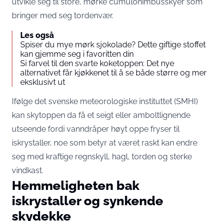
utvikle seg til store, mørke cumulonimbusskyer som
bringer med seg tordenvær.
Les også
Spiser du mye mørk sjokolade? Dette giftige stoffet
kan gjemme seg i favoritten din
Si farvel til den svarte koketoppen: Det nye
alternativet får kjøkkenet til å se både større og mer
eksklusivt ut
Ifølge det svenske meteorologiske instituttet (SMHI)
kan skytoppen da få et seigt eller amboltlignende
utseende fordi vanndråper høyt oppe fryser til
iskrystaller, noe som betyr at været raskt kan endre
seg med kraftige regnskyll, hagl, torden og sterke
vindkast.
Hemmeligheten bak
iskrystaller og synkende
skydekke