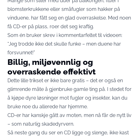
Mange som sliter med duer på balkongen, fluer i
blomsterkrukkene eller småfugler som hakker på
vinduene, har fått seg en glad overraskelse. Med noen
få CD-er på plass, roer det seg kraftig.
Som én bruker skrev i kommentarfeltet til videoen:
“Jeg trodde ikke det skulle funke – men duene har
forsvunnet!”
Billig, miljøvennlig og
overraskende effektivt
Dette lille trikset er ikke bare gratis – det er også en
glimrende måte å gjenbruke gamle ting på. I stedet for
å kjøpe dyre løsninger mot fugler og insekter, kan du
bruke noe du allerede har hjemme.
CD-er har kanskje gått av moten, men nå får de nytt liv
– som naturlig skadedyrvern.
Så neste gang du ser en CD ligge og slenge, ikke kast