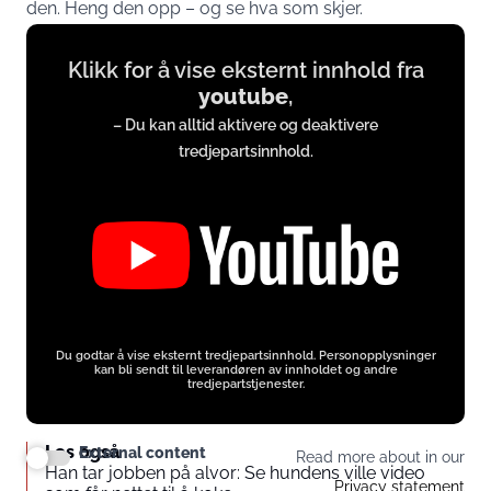
den. Heng den opp – og se hva som skjer.
Display
Klikk for å vise eksternt innhold fra
content
youtube
,
from
– Du kan alltid aktivere og deaktivere
www.youtube.com
tredjepartsinnhold.
Du godtar å vise eksternt tredjepartsinnhold. Personopplysninger
kan bli sendt til leverandøren av innholdet og andre
tredjepartstjenester.
Les også
External content
Read more about in our
Han tar jobben på alvor: Se hundens ville video
Privacy statement