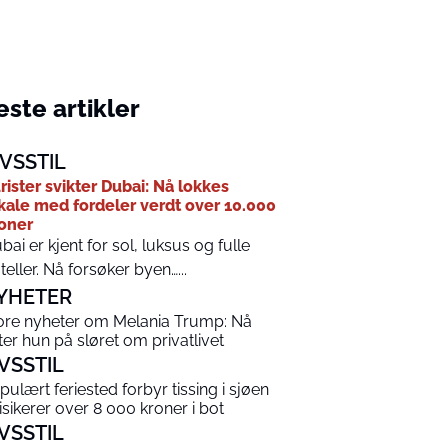
ste artikler
IVSSTIL
rister svikter Dubai: Nå lokkes
kale med fordeler verdt over 10.000
oner
bai er kjent for sol, luksus og fulle
teller. Nå forsøker byen…...
YHETER
ore nyheter om Melania Trump: Nå
tter hun på sløret om privatlivet
IVSSTIL
pulært feriested forbyr tissing i sjøen
risikerer over 8 000 kroner i bot
IVSSTIL