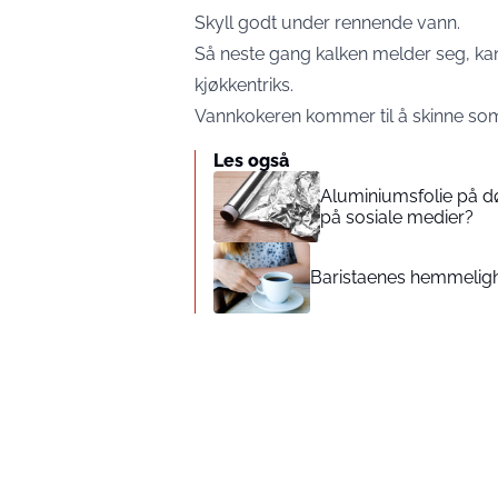
Skyll godt under rennende vann.
Så neste gang kalken melder seg, kan d
kjøkkentriks.
Vannkokeren kommer til å skinne som n
Les også
Aluminiumsfolie på dør
på sosiale medier?
Baristaenes hemmelighe