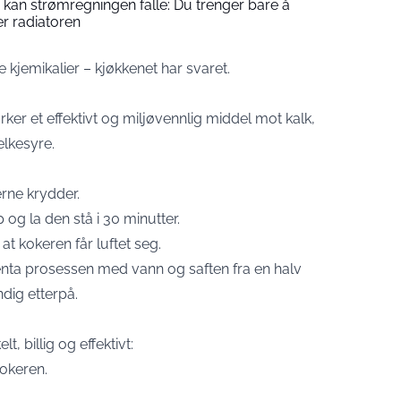
s kan strømregningen falle: Du trenger bare å
er radiatoren
 kjemikalier – kjøkkenet har svaret.
urker et effektivt og miljøvennlig middel mot kalk,
elkesyre.
erne krydder.
og la den stå i 30 minutter.
 at kokeren får luftet seg.
gjenta prosessen med vann og saften fra en halv
ndig etterpå.
t, billig og effektivt:
okeren.