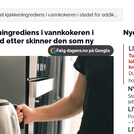
et kjøkkeningrediens i vannkokeren i stedet for eddik:...
ningrediens i vannkokeren i
Nye
tid etter skinner den som ny
L
Følg dagens.no på Google
Tu
lo
kr
Du
ho
N
St
le
L
Po
– 
L