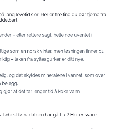
lang levetid sier: Her er fire ting du bør fjerne fra
ddelbart
nder – eller rettere sagt, helle noe uventet i
ftige som en norsk vinter, men løsningen finner du
riktig – laken fra sylteagurker er ditt nye,
lig, og det skyldes mineralene i vannet, som over
e belegg.
jør at det tar lenger tid å koke vann.
 at «best før»-datoen har gått ut? Her er svaret