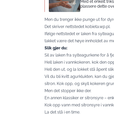
Med et enkelt trik
plassere dette ov
Men du trenger ikke punge ut for dyre
Det skriver nettstedet
kobieta.wp.pl
.
Ifølge nettstedet er laken fra sylteag
takket være det høye innholdet av m
Slik gjør du:
Sil av laken fra sylteagurkene for å fj
Hell laken i vannkokeren, kok den opp 
Hell den ut, og la lokket stå åpent slik
Vil du bli kvitt agurklukten, kan du 
sitron. Kok opp, og skyll kokeren gru
Men det stopper ikke der.
En annen klassiker er sitronsyre – enkel
Kok opp vann med sitronsyre i vannk
La det stå i en time.