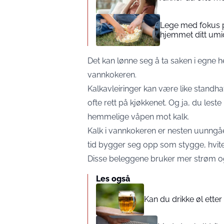
Lege med fokus på 
hjemmet ditt umi
Det kan lønne seg å ta saken i egne he
vannkokeren.
Kalkavleiringer kan være like standha
ofte rett på kjøkkenet. Og ja, du leste 
hemmelige våpen mot kalk.
Kalk i vannkokeren er nesten uunngåe
tid bygger seg opp som stygge, hvit
Disse beleggene bruker mer strøm og g
Les også
Kan du drikke øl etter