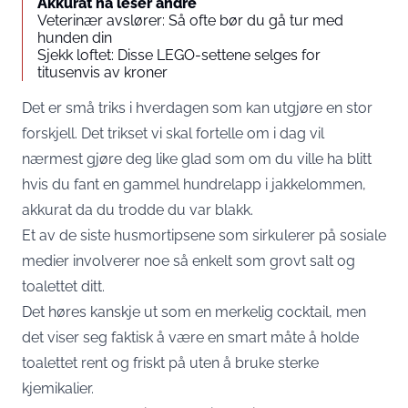
Akkurat nå leser andre
Veterinær avslører: Så ofte bør du gå tur med
hunden din
Sjekk loftet: Disse LEGO-settene selges for
titusenvis av kroner
Det er små triks i hverdagen som kan utgjøre en stor
forskjell. Det trikset vi skal fortelle om i dag vil
nærmest gjøre deg like glad som om du ville ha blitt
hvis du fant en gammel hundrelapp i jakkelommen,
akkurat da du trodde du var blakk.
Et av de siste husmortipsene som sirkulerer på sosiale
medier involverer noe så enkelt som grovt salt og
toalettet ditt.
Det høres kanskje ut som en merkelig cocktail, men
det viser seg faktisk å være en smart måte å holde
toalettet rent og friskt på uten å bruke sterke
kjemikalier.