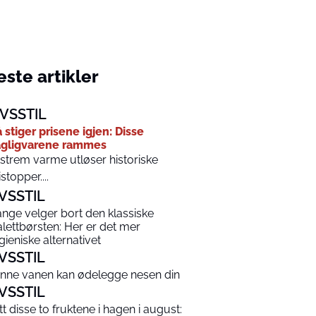
ste artikler
IVSSTIL
 stiger prisene igjen: Disse
gligvarene rammes
strem varme utløser historiske
istopper....
IVSSTIL
nge velger bort den klassiske
alettbørsten: Her er det mer
gieniske alternativet
IVSSTIL
nne vanen kan ødelegge nesen din
IVSSTIL
tt disse to fruktene i hagen i august: