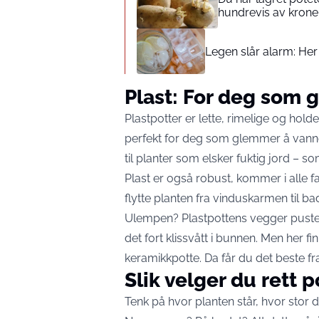
hundrevis av krone
Legen slår alarm: Her 
Plast: For deg som
Plastpotter er lette, rimelige og hol
perfekt for deg som glemmer å vanne 
til planter som elsker fuktig jord – so
Plast er også robust, kommer i alle fa
flytte planten fra vinduskarmen til ba
Ulempen? Plastpottens vegger puster i
det fort klissvått i bunnen. Men her fin
keramikkpotte. Da får du det beste fr
Slik velger du rett p
Tenk på hvor planten står, hvor stor d