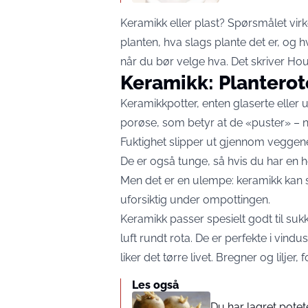
Keramikk eller plast? Spørsmålet vir
planten, hva slags plante det er, og h
når du bør velge hva. Det skriver
Hou
Keramikk: Planterot
Keramikkpotter, enten glaserte eller u
porøse, som betyr at de «puster» – no
Fuktighet slipper ut gjennom veggene, 
De er også tunge, så hvis du har en høy
Men det er en ulempe: keramikk kan spr
uforsiktig under ompottingen.
Keramikk passer spesielt godt til suk
luft rundt rota. De er perfekte i vindu
liker det tørre livet. Bregner og liljer
Les også
Du har lagret potete