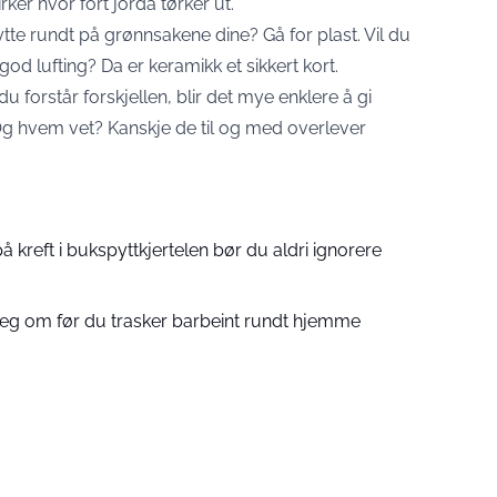
ker hvor fort jorda tørker ut.
ytte rundt på grønnsakene dine? Gå for plast. Vil du
od lufting? Da er keramikk et sikkert kort.
 du forstår forskjellen, blir det mye enklere å gi
 Og hvem vet? Kanskje de til og med overlever
å kreft i bukspyttkjertelen bør du aldri ignorere
deg om før du trasker barbeint rundt hjemme