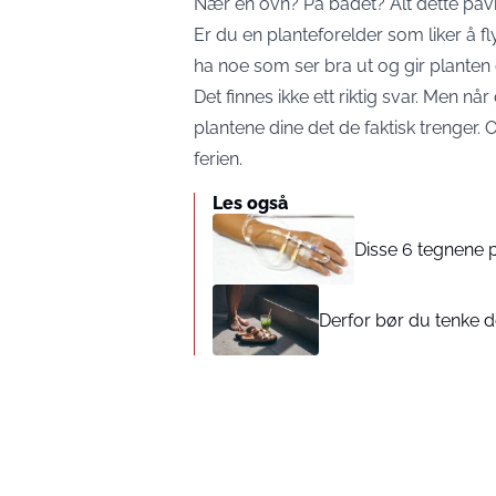
Nær en ovn? På badet? Alt dette påvir
Er du en planteforelder som liker å fl
ha noe som ser bra ut og gir planten g
Det finnes ikke ett riktig svar. Men når
plantene dine det de faktisk trenger.
ferien.
Les også
Disse 6 tegnene p
Derfor bør du tenke 