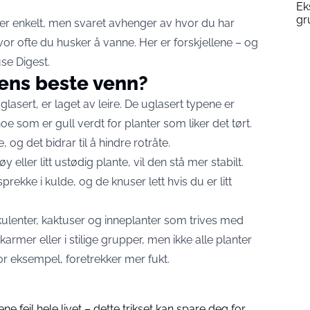
Ek
gr
ker enkelt, men svaret avhenger av hvor du har
vor ofte du husker å vanne. Her er forskjellene – og
se Digest.
ens beste venn?
glasert, er laget av leire. De uglasert typene er
e som er gull verdt for planter som liker det tørt.
og det bidrar til å hindre rotråte.
 eller litt ustødig plante, vil den stå mer stabilt.
ekke i kulde, og de knuser lett hvis du er litt
kulenter, kaktuser og inneplanter som trives med
skarmer eller i stilige grupper, men ikke alle planter
, for eksempel, foretrekker mer fukt.
ne feil hele livet – dette trikset kan spare deg for