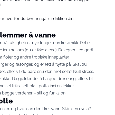
r
er hvorfor du bør unngå is i drikken din
 glemmer å vanne
der på fuktigheten mye lenger enn keramikk. Det er
innimellom (du er ikke alene). De egner seg godt
m fioler og andre tropiske inneplanter.
rger og fasonger, og er lett å flytte på. Skal du
det, eller vil du bare snu den mot sola? Null stress.
kke. Da gjelder det å ha god drenering, ellers blir
nes et triks: sett plastpotta inni en lekker
a begge verdener – stil og funksjon.
otte
en er, og hvordan den liker vann. Står den i sola?