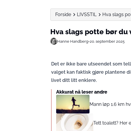
Forside
LIVSSTIL
Hva slags pot
Hva slags potte bør du 
Hanne Handberg
•
20. september 2025
Det er ikke bare utseendet som tell
valget kan faktisk gjøre plantene d
livet ditt litt enklere.
Akkurat nå leser andre
Mann løp 1.6 km hve
Tett toalett? Her 