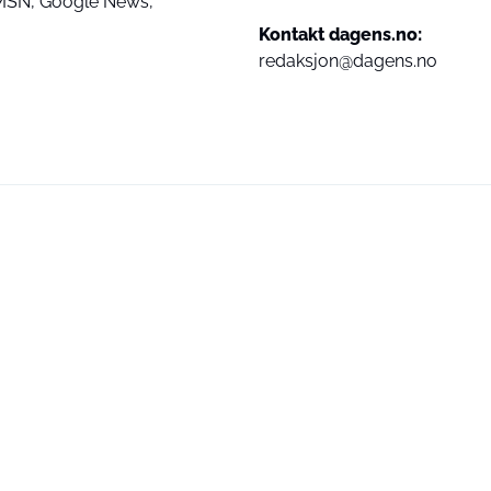
MSN,
Google News,
Kontakt dagens.no:
redaksjon@dagens.no