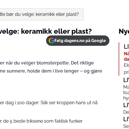
te bør du velge: keramikk eller plast?
velge: keramikk eller plast?
Nye
Følg dagens.no på Google
L
Nå
da
er når du velger blomsterpotte. Det riktige
Ek
ine sunnere, holde dem i live lenger – og gjøre
pr
L
Ma
to
hy
r dag i 100 dager: Slik ser kroppen hans ut nå
L
De
L
er de 5 beste triksene som faktisk funker
Se