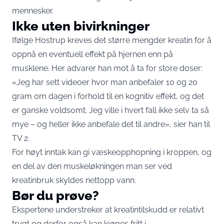
mennesker.
Ikke uten bivirkninger
Ifølge Hostrup kreves det større mengder kreatin for å
oppnå en eventuell effekt på hjernen enn på
musklene. Her advarer han mot å ta for store doser:
«Jeg har sett videoer hvor man anbefaler 10 og 20
gram om dagen i forhold til en kognitiv effekt, og det
er ganske voldsomt. Jeg ville i hvert fall ikke selv ta så
mye – og heller ikke anbefale det til andre», sier han til
TV 2.
For høyt inntak kan gi væskeopphopning i kroppen, og
en del av den muskeløkningen man ser ved
kreatinbruk skyldes nettopp vann.
Bør du prøve?
Ekspertene understreker at kreatintilskudd er relativt
trygt og derfor også kan kjøpes fritt i