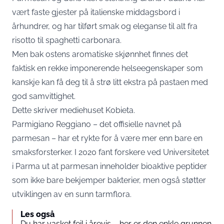
vært faste gjester på italienske middagsbord i
århundrer, og har tilført smak og eleganse til alt fra
risotto til spaghetti carbonara.
Men bak ostens aromatiske skjønnhet finnes det
faktisk en rekke imponerende helseegenskaper som
kanskje kan få deg til å strø litt ekstra på pastaen med
god samvittighet.
Dette skriver mediehuset
Kobieta
.
Parmigiano Reggiano – det offisielle navnet på
parmesan – har et rykte for å være mer enn bare en
smaksforsterker. I 2020 fant forskere ved Universitetet
i Parma ut at parmesan inneholder bioaktive peptider
som ikke bare bekjemper bakterier, men også støtter
utviklingen av en sunn tarmflora.
Les også
Du har vasket feil i årevis – her er den enkle grunnen