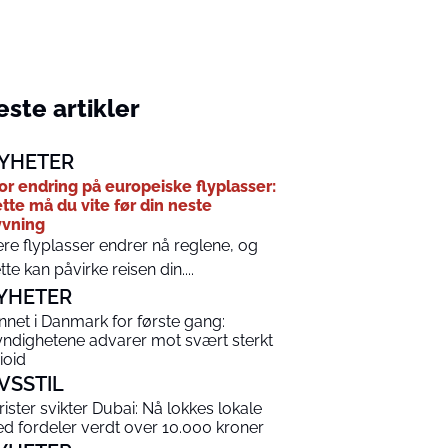
ste artikler
YHETER
or endring på europeiske flyplasser:
tte må du vite før din neste
yvning
ere flyplasser endrer nå reglene, og
tte kan påvirke reisen din....
YHETER
nnet i Danmark for første gang:
ndighetene advarer mot svært sterkt
ioid
IVSSTIL
rister svikter Dubai: Nå lokkes lokale
d fordeler verdt over 10.000 kroner