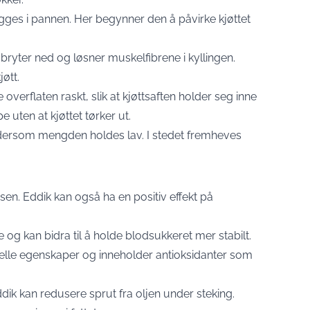
legges i pannen. Her begynner den å påvirke kjøttet
 bryter ned og løsner muskelfibrene i kyllingen.
øtt.
overflaten raskt, slik at kjøttsaften holder seg inne
pe uten at kjøttet tørker ut.
dersom mengden holdes lav. I stedet fremheves
en. Eddik kan også ha en positiv effekt på
e og kan bidra til å holde blodsukkeret mer stabilt.
ielle egenskaper og inneholder antioksidanter som
dik kan redusere sprut fra oljen under steking.