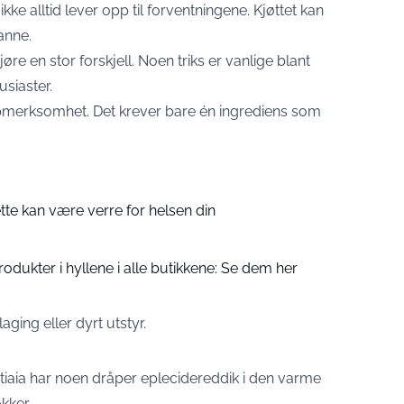
kke alltid lever opp til forventningene. Kjøttet kan
panne.
re en stor forskjell. Noen triks er vanlige blant
siaster.
 oppmerksomhet. Det krever bare én ingrediens som
ette kan være verre for helsen din
rodukter i hyllene i alle butikkene: Se dem her
ging eller dyrt utstyr.
atiaia har noen dråper eplecidereddik i den varme
kker.