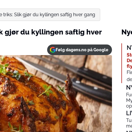
 triks: Slik gjør du kyllingen saftig hver gang
k gjør du kyllingen saftig hver
Nye
N
Følg dagens.no på Google
St
De
fl
Fl
de
N
Fu
My
op
L
Tu
me