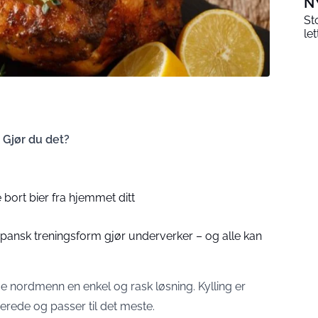
N
St
le
. Gjør du det?
 bort bier fra hjemmet ditt
apansk treningsform gjør underverker – og alle kan
 nordmenn en enkel og rask løsning. Kylling er
ilberede og passer til det meste.