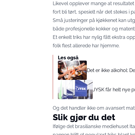
Likevel opplever mange at resultatet i
fort bli tørt, spesielt når det stekes i 
Små justeringer på kjøkkenet kan utgjø
både profesjonelle kokker og matentu
Et enkelt triks har nylig fått ekstra
folk flest allerede har hjemme.
Les også
Det er ikke alkohol: D
JYSK får helt nye p
Og det handler ikke om avansert matla
Slik gjør du det
Ifølge det brasilianske mediehuset It
pannen blitt et populært triks blant ko