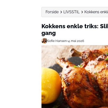
Forside
LIVSSTIL
Kokkens enkle
Kokkens enkle triks: Sli
gang
Sofie Hansen
•
4. mai 2026