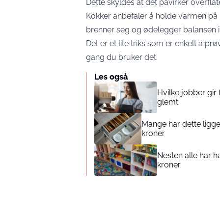
Dette skyldes at det påvirker overflat
Kokker anbefaler å holde varmen på m
brenner seg og ødelegger balansen i 
Det er et lite triks som er enkelt å p
gang du bruker det.
Les også
Hvilke jobber gir 
glemt
Mange har dette ligge
kroner
Nesten alle har ha
kroner