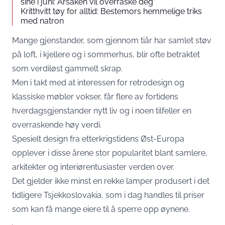
sine i juni: Årsaken vil overraske deg
Kritthvitt tøy for alltid: Bestemors hemmelige triks
med natron
Mange gjenstander, som gjennom tiår har samlet støv
på loft, i kjellere og i sommerhus, blir ofte betraktet
som verdiløst gammelt skrap.
Men i takt med at interessen for retrodesign og
klassiske møbler vokser, får flere av fortidens
hverdagsgjenstander nytt liv og i noen tilfeller en
overraskende høy verdi.
Spesielt design fra etterkrigstidens Øst-Europa
opplever i disse årene stor popularitet blant samlere,
arkitekter og interiørentusiaster verden over.
Det gjelder ikke minst en rekke lamper produsert i det
tidligere Tsjekkoslovakia, som i dag handles til priser
som kan få mange eiere til å sperre opp øynene.