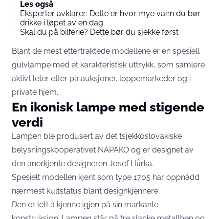
Les også
Eksperter avklarer: Dette er hvor mye vann du bør
drikke i løpet av en dag
Skal du på bilferie? Dette bør du sjekke først
Blant de mest ettertraktede modellene er en spesiell
gulvlampe med et karakteristisk uttrykk, som samlere
aktivt leter etter på auksjoner, loppemarkeder og i
private hjem.
En ikonisk lampe med stigende
verdi
Lampen ble produsert av det tsjekkoslovakiske
belysningskooperativet NAPAKO og er designet av
den anerkjente designeren Josef Hůrka.
Spesielt modellen kjent som type 1705 har oppnådd
nærmest kultstatus blant designkjennere.
Den er lett å kjenne igjen på sin markante
konstruksjon. Lampen står på tre slanke metallben og