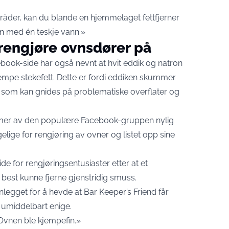
områder, kan du blande en hjemmelaget fettfjerner
on med én teskje vann.»
 rengjøre ovnsdører på
ebook-side har også nevnt at hvit eddik og natron
jempe stekefett. Dette er fordi eddiken skummer
som kan gnides på problematiske overflater og
mmer av den populære Facebook-gruppen nylig
elige for rengjøring av ovner og listet opp sine
de for rengjøringsentusiaster etter at et
st kunne fjerne gjenstridig smuss.
nlegget for å hevde at Bar Keeper’s Friend får
r umiddelbart enige.
«Ovnen ble kjempefin.»