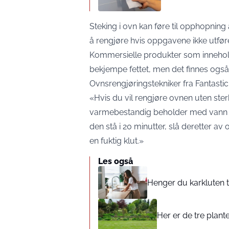
Steking i ovn kan føre til opphopning a
å rengjøre hvis oppgavene ikke utfør
Kommersielle produkter som inneholder
bekjempe fettet, men det finnes også k
Ovnsrengjøringstekniker fra Fantastic 
«Hvis du vil rengjøre ovnen uten ster
varmebestandig beholder med vann i 
den stå i 20 minutter, slå deretter av
en fuktig klut.»
Les også
Henger du karkluten ti
Her er de tre plan