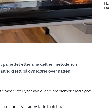
Ha
De
ost på nettet etter å ha delt en metode som
stridig fett på ovnsdører over natten.
et vakre vinterlyset kan gi deg problemer med synet
ter studie: Vi bør erstatte toalettpapir