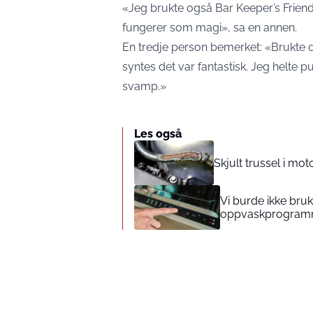
«Jeg brukte også Bar Keeper’s Friend,
fungerer som magi», sa en annen.
En tredje person bemerket: «Brukte d
syntes det var fantastisk. Jeg helte 
svamp.»
Les også
Skjult trussel i mot
Vi burde ikke bruk
oppvaskprogramm