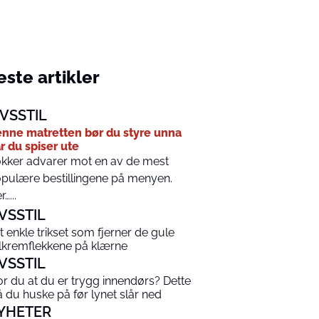
ste artikler
IVSSTIL
nne matretten bør du styre unna
r du spiser ute
kker advarer mot en av de mest
pulære bestillingene på menyen.
…...
IVSSTIL
t enkle trikset som fjerner de gule
lkremflekkene på klærne
IVSSTIL
or du at du er trygg innendørs? Dette
 du huske på før lynet slår ned
YHETER