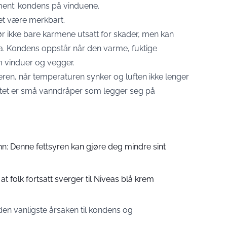
ment: kondens på vinduene.
t være merkbart.
r ikke bare karmene utsatt for skader, men kan
ma. Kondens oppstår når den varme, fuktige
m vinduer og vegger.
eren, når temperaturen synker og luften ikke lenger
tatet er små vanndråper som legger seg på
n: Denne fettsyren kan gjøre deg mindre sint
 at folk fortsatt sverger til Niveas blå krem
 den vanligste årsaken til kondens og