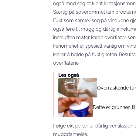
også med seg et kjent irritasjonsmo
Særlig på soverommet kan probleme
Fukt som samler seg på vinduene gjø
også føre til mugg og dårlig innekli
inneluften møter kalde overflater so
Fenomenet er spesielt vanlig om vint
klarer å holde på fuktigheten. Resul
overflatene.
Les også
Overraskende fun
Dette er grunnen til
Ifølge eksperter er dårlig ventilasjon
muggdannelse.