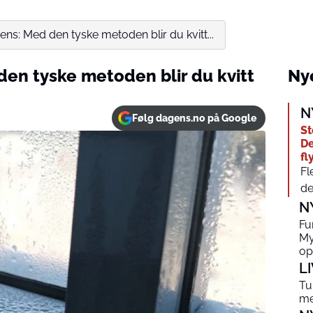
ens: Med den tyske metoden blir du kvitt...
den tyske metoden blir du kvitt
Nye
N
Følg dagens.no på Google
St
De
fl
Fl
de
N
Fu
My
op
L
Tu
me