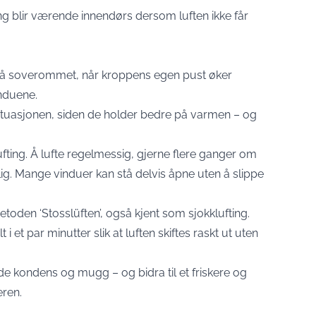
ng blir værende innendørs dersom luften ikke får
å soverommet, når kroppens egen pust øker
nduene.
ituasjonen, siden de holder bedre på varmen – og
ufting. Å lufte regelmessig, gjerne flere ganger om
ig. Mange vinduer kan stå delvis åpne uten å slippe
etoden ‘Stosslüften’, også kjent som sjokklufting.
i et par minutter slik at luften skiftes raskt ut uten
de kondens og mugg – og bidra til et friskere og
eren.