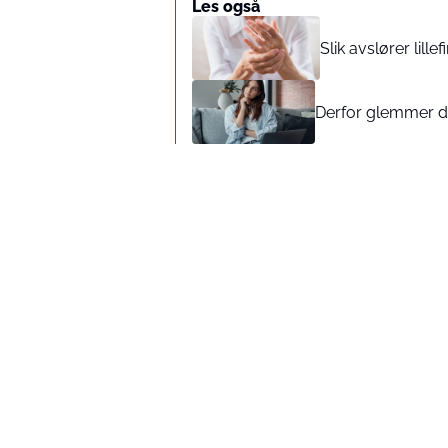
Les også
Slik avslører lil
Derfor glemmer du