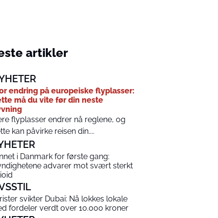
ste artikler
YHETER
or endring på europeiske flyplasser:
tte må du vite før din neste
yvning
ere flyplasser endrer nå reglene, og
tte kan påvirke reisen din....
YHETER
nnet i Danmark for første gang:
ndighetene advarer mot svært sterkt
ioid
IVSSTIL
rister svikter Dubai: Nå lokkes lokale
d fordeler verdt over 10.000 kroner