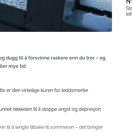
N
St
le
 og dugg til å forsvinne raskere enn du tror – og
ler mye tid.
tte er den virkelige kuren for leddsmerter
unnet nøkkelen til å stoppe angst og depresjon
n til å lengte tilbake til sommeren – det bringer