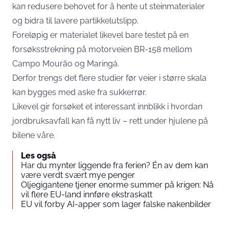
kan redusere behovet for å hente ut steinmaterialer
og bidra til lavere partikkelutslipp.
Foreløpig er materialet likevel bare testet på en
forsøksstrekning på motorveien BR-158 mellom
Campo Mourão og Maringá.
Derfor trengs det flere studier før veier i større skala
kan bygges med aske fra sukkerrør.
Likevel gir forsøket et interessant innblikk i hvordan
jordbruksavfall kan få nytt liv – rett under hjulene på
bilene våre.
Les også
Har du mynter liggende fra ferien? Én av dem kan
være verdt svært mye penger
Oljegigantene tjener enorme summer på krigen: Nå
vil flere EU-land innføre ekstraskatt
EU vil forby AI-apper som lager falske nakenbilder