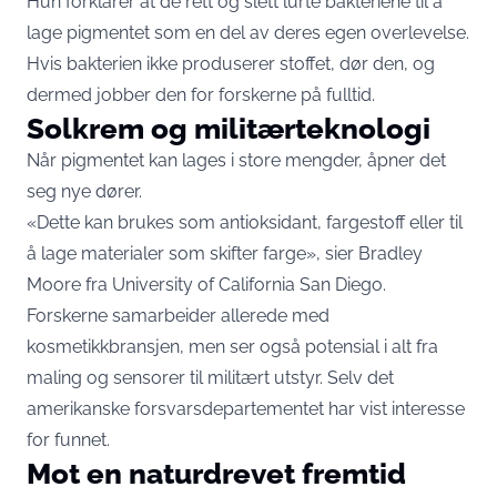
Hun forklarer at de rett og slett lurte bakteriene til å
lage pigmentet som en del av deres egen overlevelse.
Hvis bakterien ikke produserer stoffet, dør den, og
dermed jobber den for forskerne på fulltid.
Solkrem og militærteknologi
Når pigmentet kan lages i store mengder, åpner det
seg nye dører.
«Dette kan brukes som antioksidant, fargestoff eller til
å lage materialer som skifter farge», sier Bradley
Moore fra University of California San Diego.
Forskerne samarbeider allerede med
kosmetikkbransjen, men ser også potensial i alt fra
maling og sensorer til militært utstyr. Selv det
amerikanske forsvarsdepartementet har vist interesse
for funnet.
Mot en naturdrevet fremtid