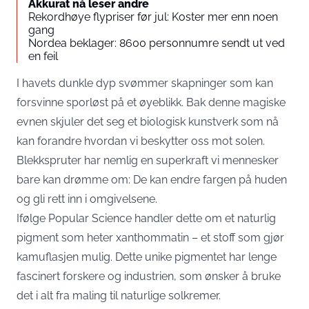
Akkurat nå leser andre
Rekordhøye flypriser før jul: Koster mer enn noen
gang
Nordea beklager: 8600 personnumre sendt ut ved
en feil
I havets dunkle dyp svømmer skapninger som kan
forsvinne sporløst på et øyeblikk. Bak denne magiske
evnen skjuler det seg et biologisk kunstverk som nå
kan forandre hvordan vi beskytter oss mot solen.
Blekkspruter har nemlig en superkraft vi mennesker
bare kan drømme om: De kan endre fargen på huden
og gli rett inn i omgivelsene.
Ifølge Popular Science handler dette om et naturlig
pigment som heter xanthommatin – et stoff som gjør
kamuflasjen mulig. Dette unike pigmentet har lenge
fascinert forskere og industrien, som ønsker å bruke
det i alt fra maling til naturlige solkremer.