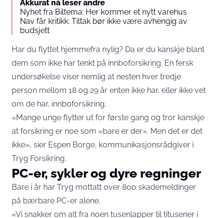
Akkurat nå leser andre
Nyhet fra Biltema: Her kommer et nytt varehus
Nav får kritikk: Tiltak bør ikke være avhengig av
budsjett
Har du flyttet hjemmefra nylig? Da er du kanskje blant
dem som ikke har tenkt på innboforsikring. En fersk
undersøkelse viser nemlig at nesten hver tredje
person mellom 18 og 29 år enten ikke har, eller ikke vet
om de har, innboforsikring.
«Mange unge flytter ut for første gang og tror kanskje
at forsikring er noe som «bare er der». Men det er det
ikke», sier Espen Borge, kommunikasjonsrådgiver i
Tryg Forsikring.
PC-er, sykler og dyre regninger
Bare i år har Tryg mottatt over 800 skademeldinger
på bærbare PC-er alene.
«Vi snakker om alt fra noen tusenlapper til titusener i