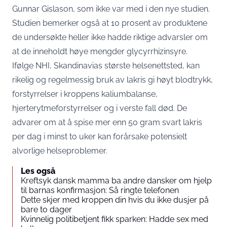
Gunnar Gislason, som ikke var med i den nye studien.
Studien bemerker også at 10 prosent av produktene
de undersøkte heller ikke hadde riktige advarsler om
at de inneholdt høye mengder glycyrrhizinsyre.
Ifølge NHI, Skandinavias største helsenettsted, kan
rikelig og regelmessig bruk av lakris gi høyt blodtrykk,
forstyrrelser i kroppens kaliumbalanse,
hjerterytmeforstyrrelser og i verste fall død. De
advarer om at å spise mer enn 50 gram svart lakris
per dag i minst to uker kan forårsake potensielt
alvorlige helseproblemer.
Les også
Kreftsyk dansk mamma ba andre dansker om hjelp
til barnas konfirmasjon: Så ringte telefonen
Dette skjer med kroppen din hvis du ikke dusjer på
bare to dager
Kvinnelig politibetjent fikk sparken: Hadde sex med