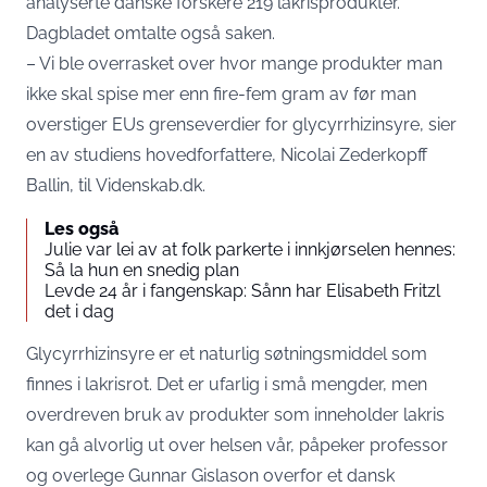
analyserte danske forskere 219 lakrisprodukter.
Dagbladet
omtalte også saken.
– Vi ble overrasket over hvor mange produkter man
ikke skal spise mer enn fire-fem gram av før man
overstiger EUs grenseverdier for glycyrrhizinsyre, sier
en av studiens hovedforfattere, Nicolai Zederkopff
Ballin, til
Videnskab.dk
.
Les også
Julie var lei av at folk parkerte i innkjørselen hennes:
Så la hun en snedig plan
Levde 24 år i fangenskap: Sånn har Elisabeth Fritzl
det i dag
Glycyrrhizinsyre er et naturlig søtningsmiddel som
finnes i lakrisrot. Det er ufarlig i små mengder, men
overdreven bruk av produkter som inneholder lakris
kan gå alvorlig ut over helsen vår, påpeker professor
og overlege Gunnar Gislason overfor et dansk