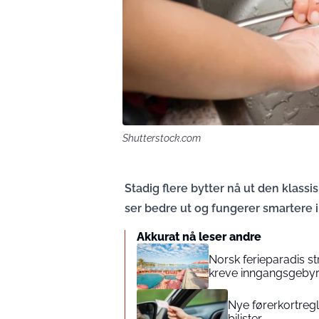
Shutterstock.com
Stadig flere bytter nå ut den klas
ser bedre ut og fungerer smartere 
Akkurat nå leser andre
Norsk ferieparadis s
kreve inngangsgeby
Nye førerkortregl
bilister