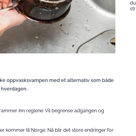
du
st
siske oppvasksvampen med et alternativ som både
i hverdagen.
trammer inn reglene: Vil begrense adgangen og
r
er kommer til Norge: Nå blir det store endringer for