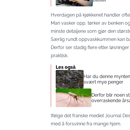
Hverdagen på kjøkkenet handler oft
Man vasker opp, tørker av benken og 
minste detaljene som gjør den største
Særlig rundt oppvaskkummen kan både
Derfor ser stadig flere etter løsnin
praktisk.
Les også
Har du denne mynten
svært mye penger
Derfor blir noen s
overraskende års
Ifølge det franske mediet Journal De
med å forsvinne fra mange hjem.