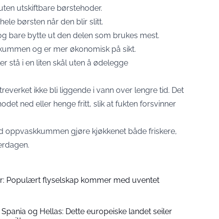
uten utskiftbare børstehoder.
ele børsten når den blir slitt.
og bare bytte ut den delen som brukes mest.
kummen og er mer økonomisk på sikt.
r stå i en liten skål uten å ødelegge
treverket ikke bli liggende i vann over lengre tid. Det
det ned eller henge fritt, slik at fukten forsvinner
ed oppvaskkummen gjøre kjøkkenet både friskere,
erdagen.
over: Populært flyselskap kommer med uventet
 Spania og Hellas: Dette europeiske landet seiler