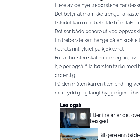
Flere av de nye trebørstene har dess
Det betyr at man ikke trenger å kaste h
I stedet kan man beholde håndtaket 
Det ser både penere ut ved oppvask
En trebørste kan henge på en krok elle
helhetsinntrykket på kjøkkenet.
For at børsten skal holde seg fin, bør 
hjelper også å la børsten tørke med ho
ordentlig.
På den måten kan en liten endring v
mer ryddig og langt hyggeligere i hv
Les også
Etter fire år er det 
beskjed
Billigere enn både