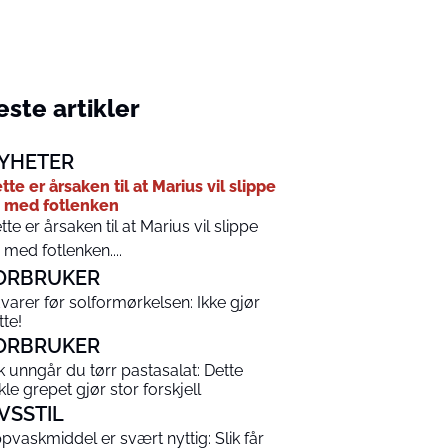
ste artikler
YHETER
tte er årsaken til at Marius vil slippe
 med fotlenken
tte er årsaken til at Marius vil slippe
 med fotlenken....
ORBRUKER
varer før solformørkelsen: Ikke gjør
tte!
ORBRUKER
ik unngår du tørr pastasalat: Dette
kle grepet gjør stor forskjell
IVSSTIL
pvaskmiddel er svært nyttig: Slik får