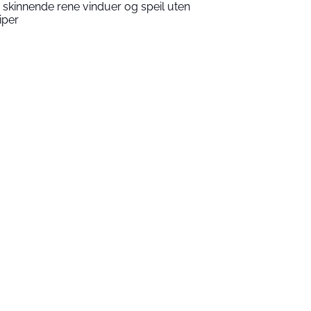
 skinnende rene vinduer og speil uten
riper