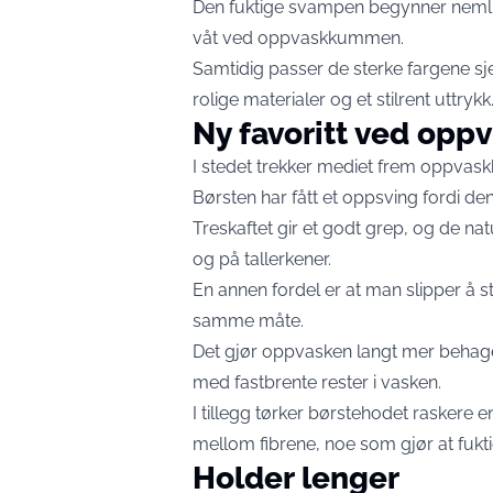
Den fuktige svampen begynner nemlig 
våt ved oppvaskkummen.
Samtidig passer de sterke fargene sj
rolige materialer og et stilrent uttrykk
Ny favoritt ved op
I stedet trekker mediet frem oppvaskb
Børsten har fått et oppsving fordi de
Treskaftet gir et godt grep, og de nat
og på tallerkener.
En annen fordel er at man slipper å 
samme måte.
Det gjør oppvasken langt mer behageli
med fastbrente rester i vasken.
I tillegg tørker børstehodet raskere 
mellom fibrene, noe som gjør at fukti
Holder lenger