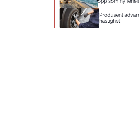
opp som ny feriefa
Produsent advarer
hastighet