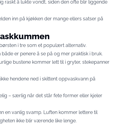
raskt å lukte vondt, siden den ofte blir liggende
elden inn på kjøkken der mange ellers satser på
.
pvaskkummen
ørsten i tre som et populært alternativ.
n både er penere å se på og mer praktisk i bruk.
urlige bustene kommer lett til i gryter, stekepanner
stikke hendene ned i skittent oppvaskvann på
g – særlig når det står fete former eller kjeler
enn en vanlig svamp. Luften kommer lettere til
gheten ikke blir værende like lenge.