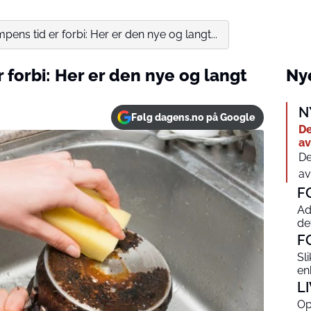
ens tid er forbi: Her er den nye og langt...
forbi: Her er den nye og langt
Nye
N
Følg dagens.no på Google
De
av
De
av
F
Ad
de
F
Sl
en
L
Op