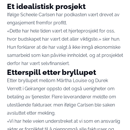
Et idealistisk prosjekt
Ifølge Scheele Carlsen har podkasten vært drevet av
engasjement fremfor profitt.
«Dette har hele tiden vært et hjerteprosjekt for oss,
hvor budskapet har vært det aller viktigste,» sier hun.
Hun forklarer at de har valgt å ikke inngå økonomiske
samarbeid som kan påvirke innholdet, og at prosjektet
derfor har vært selvfinansiert.
Etterspill etter bryllupet
Etter bryllupet mellom Märtha Louise og Durek
Verrett i Geiranger oppsto det også uenigheter om
betaling av tjenester. Flere leverandører meldte om
utestående fakturaer, men ifølge Carlsen ble saken
avsluttet etter mekling.
«Vi har hele veien understreket at vi som en ansvarlig
aktør er forpliktet til å gjennomgå alle fakturaer og