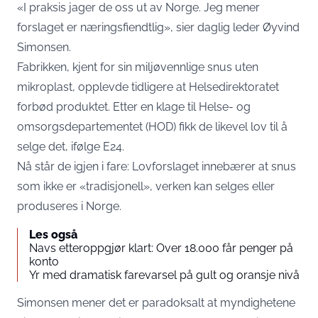
«I praksis jager de oss ut av Norge. Jeg mener
forslaget er næringsfiendtlig», sier daglig leder Øyvind
Simonsen.
Fabrikken, kjent for sin miljøvennlige snus uten
mikroplast, opplevde tidligere at Helsedirektoratet
forbød produktet. Etter en klage til Helse- og
omsorgsdepartementet (HOD) fikk de likevel lov til å
selge det, ifølge E24.
Nå står de igjen i fare: Lovforslaget innebærer at snus
som ikke er «tradisjonell», verken kan selges eller
produseres i Norge.
Les også
Navs etteroppgjør klart: Over 18.000 får penger på
konto
Yr med dramatisk farevarsel på gult og oransje nivå
Simonsen mener det er paradoksalt at myndighetene