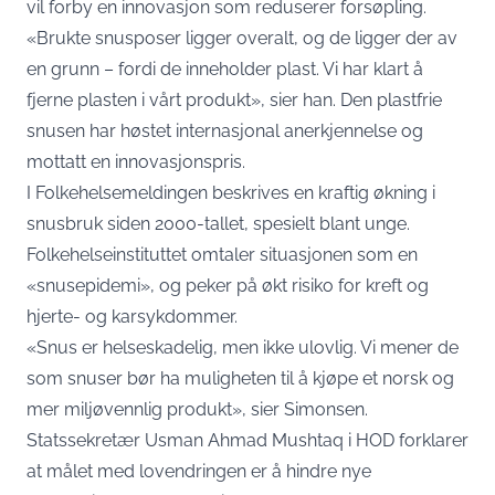
vil forby en innovasjon som reduserer forsøpling.
«Brukte snusposer ligger overalt, og de ligger der av
en grunn – fordi de inneholder plast. Vi har klart å
fjerne plasten i vårt produkt», sier han. Den plastfrie
snusen har høstet internasjonal anerkjennelse og
mottatt en innovasjonspris.
I Folkehelsemeldingen beskrives en kraftig økning i
snusbruk siden 2000-tallet, spesielt blant unge.
Folkehelseinstituttet omtaler situasjonen som en
«snusepidemi», og peker på økt risiko for kreft og
hjerte- og karsykdommer.
«Snus er helseskadelig, men ikke ulovlig. Vi mener de
som snuser bør ha muligheten til å kjøpe et norsk og
mer miljøvennlig produkt», sier Simonsen.
Statssekretær Usman Ahmad Mushtaq i HOD forklarer
at målet med lovendringen er å hindre nye