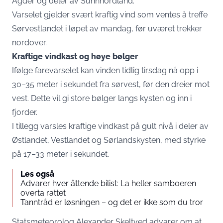
Agder og deler av Sunnhordland.
Varselet gjelder svært kraftig vind som ventes å treffe
Sørvestlandet i løpet av mandag, før uværet trekker
nordover.
Kraftige vindkast og høye bølger
Ifølge farevarselet kan vinden tidlig tirsdag nå opp i
30–35 meter i sekundet fra sørvest, før den dreier mot
vest. Dette vil gi store bølger langs kysten og inn i
fjorder.
I tillegg varsles kraftige vindkast på gult nivå i deler av
Østlandet, Vestlandet og Sørlandskysten, med styrke
på 17–33 meter i sekundet.
Les også
Advarer hver åttende bilist: La heller samboeren
overta rattet
Tanntråd er løsningen – og det er ikke som du tror
Statsmeteorolog Alexander Skeltved advarer om at