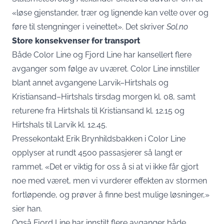
«løse gjenstander, trær og lignende kan velte over og
føre til stengninger i veinettet». Det skriver
Sol.no
Store konsekvenser for transport
Både Color Line og Fjord Line har kansellert flere
avganger som følge av uværet. Color Line innstiller
blant annet avgangene Larvik–Hirtshals og
Kristiansand–Hirtshals tirsdag morgen kl. 08, samt
returene fra Hirtshals til Kristiansand kl. 12.15 og
Hirtshals til Larvik kl. 12.45.
Pressekontakt Erik Brynhildsbakken i Color Line
opplyser at rundt 4500 passasjerer så langt er
rammet. «Det er viktig for oss å si at vi ikke får gjort
noe med været, men vi vurderer effekten av stormen
fortløpende, og prøver å finne best mulige løsninger,»
sier han.
Også Fjord Line har innstilt flere avganger både