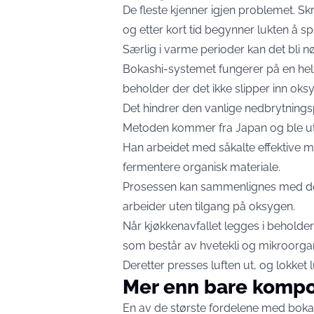
De fleste kjenner igjen problemet. Skr
og etter kort tid begynner lukten å s
Særlig i varme perioder kan det bli
Bokashi-systemet fungerer på en helt
beholder der det ikke slipper inn oks
Det hindrer den vanlige nedbrytningsp
Metoden kommer fra Japan og ble utvi
Han arbeidet med såkalte effektive 
fermentere organisk materiale.
Prosessen kan sammenlignes med den
arbeider uten tilgang på oksygen.
Når kjøkkenavfallet legges i beholde
som består av hvetekli og mikroorga
Deretter presses luften ut, og lokket 
Mer enn bare kompo
En av de største fordelene med bokas