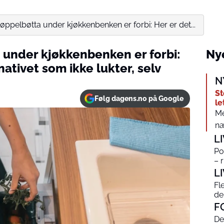
ppelbøtta under kjøkkenbenken er forbi: Her er det...
under kjøkkenbenken er forbi:
Nye
ativet som ikke lukter, selv
N
St
Følg dagens.no på Google
le
Me
næ
L
Po
– 
L
Fl
de
F
De