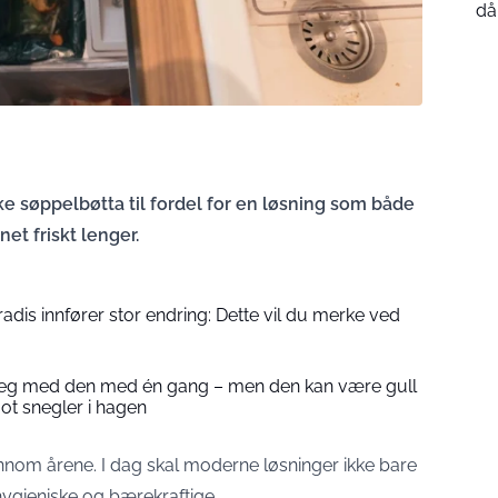
då
ske søppelbøtta til fordel for en løsning som både
et friskt lenger.
adis innfører stor endring: Dette vil du merke ved
r seg med den med én gang – men den kan være gull
ot snegler i hagen
nnom årene. I dag skal moderne løsninger ikke bare
ygieniske og bærekraftige.