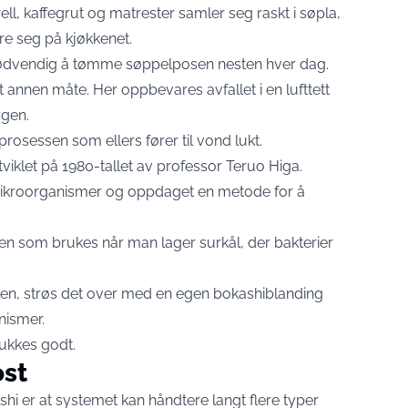
ell, kaffegrut og matrester samler seg raskt i søpla,
pre seg på kjøkkenet.
 nødvendig å tømme søppelposen nesten hver dag.
 annen måte. Her oppbevares avfallet i en lufttett
ygen.
rosessen som ellers fører til vond lukt.
klet på 1980-tallet av professor Teruo Higa.
mikroorganismer og oppdaget en metode for å
 som brukes når man lager surkål, der bakterier
ren, strøs det over med en egen bokashiblanding
nismer.
lukkes godt.
st
hi er at systemet kan håndtere langt flere typer