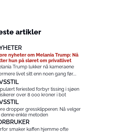
ste artikler
YHETER
ore nyheter om Melania Trump: Nå
tter hun på sløret om privatlivet
lania Trump lukker nå kameraene
rmere livet sitt enn noen gang før....
IVSSTIL
pulært feriested forbyr tissing i sjøen
risikerer over 8 000 kroner i bot
IVSSTIL
ere dropper gressklipperen: Nå velger
 denne enkle metoden
ORBRUKER
rfor smaker kaffen hjemme ofte