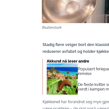
Shutterstock
Stadig flere velger bort den klassi
reduserer avfallet og holder kjøkken
Akkurat nå leser andre
Populært feriepar
innreise
De fleste kvitte
verdt i kampen m
Kjøkkenet har forandret seg mye gje
være praktiske – de skal også være h