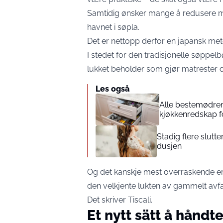
Samtidig ønsker mange å redusere me
havnet i søpla.
Det er nettopp derfor en japansk met
I stedet for den tradisjonelle søppe
lukket beholder som gjør matrester o
Les også
Alle bestemødrene
kjøkkenredskap f
Stadig flere slutt
dusjen
Og det kanskje mest overraskende er a
den velkjente lukten av gammelt avfal
Det skriver Tiscali.
Et nytt sätt å håndt