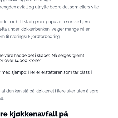
ngden avfall og utnytte bedre det som ellers ville
ode har blitt stadig mer populær i norske hjem.
lbøtta under kjøkkenbenken, velger mange nå en
m til næringsrik jordforbedring.
 våre hadde det i skapet: Nå selges ‘glemt’
or over 14.000 kroner
er med sjampo: Her er erstatteren som tar plass i
t den kan stå på kjøkkenet i flere uker uten å spre
l.
ere kjøkkenavfall på