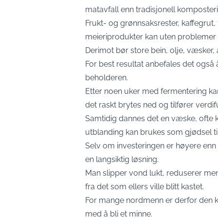
matavfall enn tradisjonell komposteri
Frukt- og grønnsaksrester, kaffegrut
meieriprodukter kan uten problemer 
Derimot bør store bein, olje, væsker
For best resultat anbefales det også å
beholderen.
Etter noen uker med fermentering kan
det raskt brytes ned og tilfører verdif
Samtidig dannes det en væske, ofte k
utblanding kan brukes som gjødsel til
Selv om investeringen er høyere enn
en langsiktig løsning.
Man slipper vond lukt, reduserer men
fra det som ellers ville blitt kastet.
For mange nordmenn er derfor den kl
med å bli et minne.