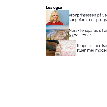
Les også
Kronprinsessen på vent
kongefamiliens prog
Norsk ferieparadis har
5.300 kroner
Tepper i stuen ka
stuen mer mode