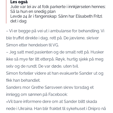
Les også
Julie var lei av at folk parkerte i innkjørselen hennes:
Så la hun en snedig plan
Levde 24 år i fangenskap: Sånn har Elisabeth Fritzl
det i dag
– Vi er begge på vei ut i ambulanse for behandling. Vi
ble truffet direkte i dag, rett på. De jævlene, skriver
Simon etter hendelsen til VG.
– Jeg satt med pasienten og de smalt rett på. Husker
ikke så mye før litt etterpå. Røyk, hurtig sjekk på meg
selv og de rundt. De var døde, uten tvil.
Simon forteller videre at han evakuerte Sander ut og
fikk han behandlet.
Sanders mor Grethe Sørsveen skrev torsdag et
innlegg om sønnen på Facebook:
«Vil bare informere dere om at Sander blitt skada
nede i Ukraina. Han blir fraktet til sykehuset i Dnipro nå