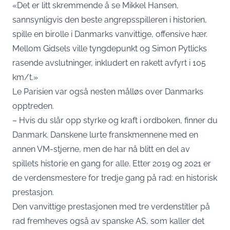
«Det er litt skremmende å se Mikkel Hansen,
sannsynligvis den beste angrepsspilleren i historien,
spille en birolle i Danmarks vanvittige, offensive hær.
Mellom Gidsels ville tyngdepunkt og Simon Pytlicks
rasende avslutninger, inkludert en rakett avfyrt i 105
km/t.»
Le Parisien
var også nesten målløs over Danmarks
opptreden.
– Hvis du slår opp styrke og kraft i ordboken, finner du
Danmark. Danskene lurte franskmennene med en
annen VM-stjerne, men de har nå blitt en del av
spillets historie en gang for alle. Etter 2019 og 2021 er
de verdensmestere for tredje gang på rad: en historisk
prestasjon.
Den vanvittige prestasjonen med tre verdenstitler på
rad fremheves også av spanske
AS,
som kaller det