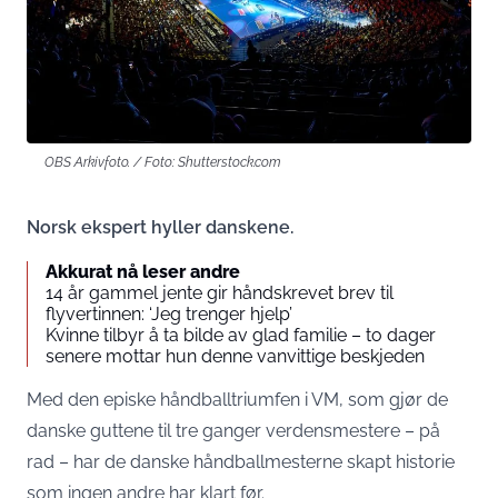
OBS Arkivfoto. / Foto: Shutterstock.com
Norsk ekspert hyller danskene.
Akkurat nå leser andre
14 år gammel jente gir håndskrevet brev til
flyvertinnen: ‘Jeg trenger hjelp’
Kvinne tilbyr å ta bilde av glad familie – to dager
senere mottar hun denne vanvittige beskjeden
Med den episke håndballtriumfen i VM, som gjør de
danske guttene til tre ganger verdensmestere – på
rad – har de danske håndballmesterne skapt historie
som ingen andre har klart før.