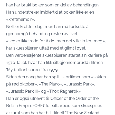
han har brukt boken som en del av behandlingen.
Han understreker imidlertid at boken ikke er en
«kreftmemoir».
Neill er kreftfri i dag, men han må fortsette å
gjennomgå behandling resten av livet.
«Jeg er ikke redd for å dø, men det ville irritert meg»,
har skuespilleren uttalt med et glimt i øyet.
Den verdenskjente skuespilleren startet sin karriere på
1970-tallet, hvor han fikk sitt gjennombrudd i filmen
‘My brilliant career’ fra 1979.
Siden den gang har han spilt i storfilmer som «Jakten
på rød oktober», «The Piano», «Jurassic Park»,
«Jurassic Park III» og «Thor: Ragnarok».
Han er også utnevnt til ‘Officer of the Order of the
British Empire (OBE)’ for sitt arbeid som skuespiller,
akkurat som han har blitt tildelt ‘The New Zealand