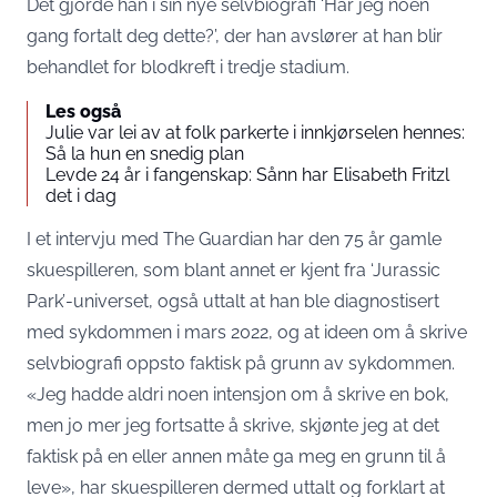
Det gjorde han i sin nye selvbiografi ‘Har jeg noen
gang fortalt deg dette?’, der han avslører at han blir
behandlet for blodkreft i tredje stadium.
Les også
Julie var lei av at folk parkerte i innkjørselen hennes:
Så la hun en snedig plan
Levde 24 år i fangenskap: Sånn har Elisabeth Fritzl
det i dag
I et intervju med The Guardian har den 75 år gamle
skuespilleren, som blant annet er kjent fra ‘Jurassic
Park’-universet, også uttalt at han ble diagnostisert
med sykdommen i mars 2022, og at ideen om å skrive
selvbiografi oppsto faktisk på grunn av sykdommen.
«Jeg hadde aldri noen intensjon om å skrive en bok,
men jo mer jeg fortsatte å skrive, skjønte jeg at det
faktisk på en eller annen måte ga meg en grunn til å
leve», har skuespilleren dermed uttalt og forklart at