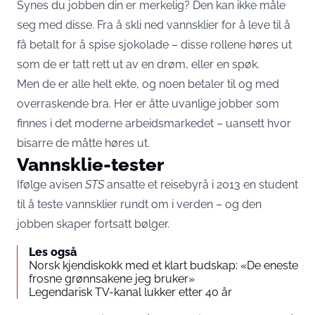
Synes du jobben din er merkelig? Den kan ikke måle
seg med disse. Fra å skli ned vannsklier for å leve til å
få betalt for å spise sjokolade – disse rollene høres ut
som de er tatt rett ut av en drøm, eller en spøk.
Men de er alle helt ekte, og noen betaler til og med
overraskende bra. Her er åtte uvanlige jobber som
finnes i det moderne arbeidsmarkedet – uansett hvor
bisarre de måtte høres ut.
Vannsklie-tester
Ifølge avisen
STS
ansatte et reisebyrå i 2013 en student
til å teste vannsklier rundt om i verden – og den
jobben skaper fortsatt bølger.
Les også
Norsk kjendiskokk med et klart budskap: «De eneste
frosne grønnsakene jeg bruker»
Legendarisk TV-kanal lukker etter 40 år