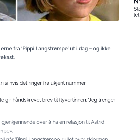
N
St
le
lerne fra ‘Pippi Langstrømpe’ ut i dag – og ikke
yekast.
i si hvis det ringer fra ukjent nummer
 gir håndskrevet brev til flyvertinnen: ‘Jeg trenger
 gjenkjennende over å ha en relasjon til Astrid
ømpe».
iell når ‘Pippi Langstrømpe’ rullet over skjermen.