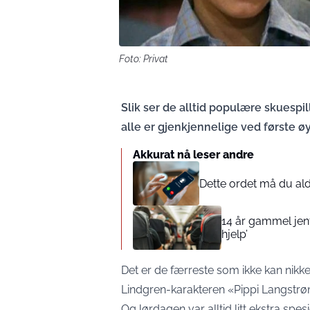
Foto: Privat
Slik ser de alltid populære skuespil
alle er gjenkjennelige ved første ø
Akkurat nå leser andre
Dette ordet må du aldr
14 år gammel jente
hjelp’
Det er de færreste som ikke kan nikke
Lindgren-karakteren «Pippi Langstr
Og lørdagen var alltid litt ekstra spes