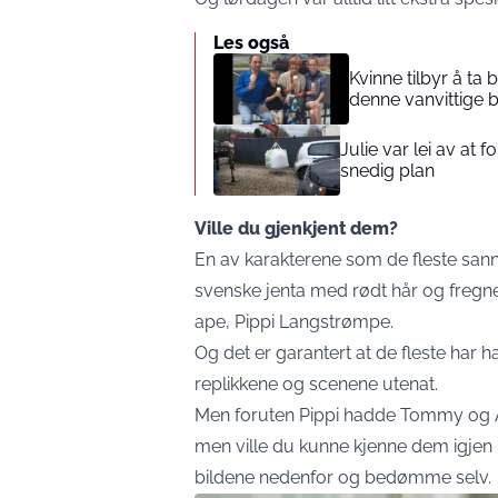
Les også
Kvinne tilbyr å ta
denne vanvittige 
Julie var lei av at 
snedig plan
Ville du gjenkjent dem?
En av karakterene som de fleste sann
svenske jenta med rødt hår og fregner
ape, Pippi Langstrømpe.
Og det er garantert at de fleste har 
replikkene og scenene utenat.
Men foruten Pippi hadde Tommy og A
men ville du kunne kjenne dem igjen
bildene nedenfor og bedømme selv.