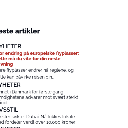
ste artikler
YHETER
or endring på europeiske flyplasser:
tte må du vite før din neste
yvning
ere flyplasser endrer nå reglene, og
tte kan påvirke reisen din....
YHETER
nnet i Danmark for første gang:
ndighetene advarer mot svært sterkt
ioid
IVSSTIL
rister svikter Dubai: Nå lokkes lokale
d fordeler verdt over 10.000 kroner