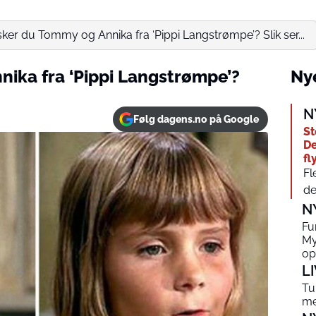
ker du Tommy og Annika fra ‘Pippi Langstrømpe’? Slik ser...
ika fra ‘Pippi Langstrømpe’?
Nye
N
Følg dagens.no på Google
St
De
fl
Fl
de
N
Fu
My
op
L
Tu
me