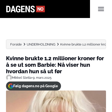
Forside
UNDERHOLDNING
Kvinne brukte 1.2 millioner kroner f
Kvinne brukte 1.2 millioner kroner for
å se ut som Barbie: Nå viser hun
hvordan hun så ut før
Mikkel Sletta
•
9. mars 2025
Følg dagens.no på Google