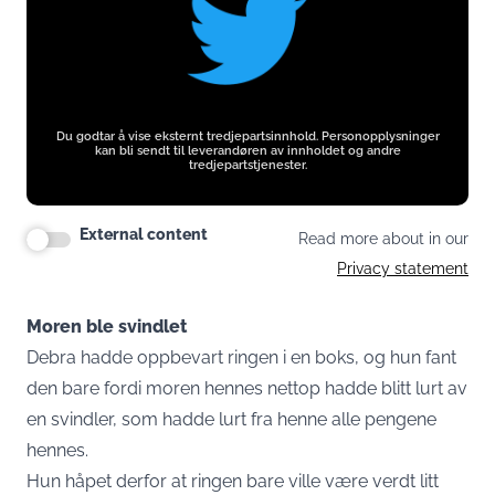
Du godtar å vise eksternt tredjepartsinnhold. Personopplysninger
kan bli sendt til leverandøren av innholdet og andre
tredjepartstjenester.
External content
Read more about in our
Privacy statement
Moren ble svindlet
Debra hadde oppbevart ringen i en boks, og hun fant
den bare fordi moren hennes nettop hadde blitt lurt av
en svindler, som hadde lurt fra henne alle pengene
hennes.
Hun håpet derfor at ringen bare ville være verdt litt