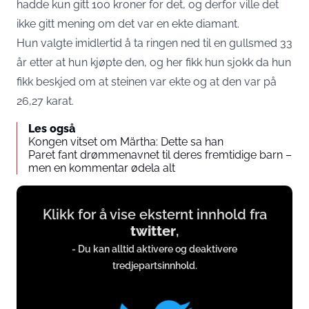
hadde kun gitt 100 kroner for det, og derfor ville det
ikke gitt mening om det var en ekte diamant.
Hun valgte imidlertid å ta ringen ned til en gullsmed 33
år etter at hun kjøpte den, og her fikk hun sjokk da hun
fikk beskjed om at steinen var ekte og at den var på
26,27 karat.
Les også
Kongen vitset om Märtha: Dette sa han
Paret fant drømmenavnet til deres fremtidige barn –
men en kommentar ødela alt
Display
Klikk for å vise eksternt innhold fra
content
twitter
,
from
- Du kan alltid aktivere og deaktivere
twitter.com
tredjepartsinnhold.