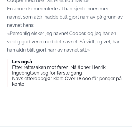
Cooper med det! Det er et flott navn.»
En annen kommenterte at han kjente noen med
navnet som aldri hadde blitt gjort narr av på grunn av
navnet hans:
«Personlig elsker jeg navnet Cooper, og jeg har en
veldig god venn med det navnet. Så vidt jeg vet, har
han aldri blitt gjort narr av navnet sitt.»
Les også
Etter rettssaken mot faren: Nå åpner Henrik
Ingebrigtsen seg for første gang
Navs etteroppgjør klart: Over 18.000 får penger på
konto