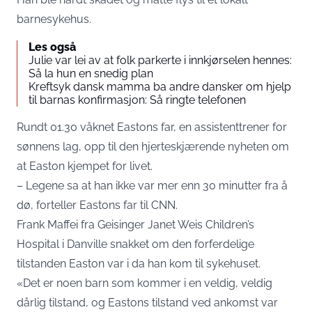
barnesykehus.
Les også
Julie var lei av at folk parkerte i innkjørselen hennes:
Så la hun en snedig plan
Kreftsyk dansk mamma ba andre dansker om hjelp
til barnas konfirmasjon: Så ringte telefonen
Rundt 01.30 våknet Eastons far, en assistenttrener for
sønnens lag, opp til den hjerteskjærende nyheten om
at Easton kjempet for livet.
– Legene sa at han ikke var mer enn 30 minutter fra å
dø, forteller Eastons far til
CNN
.
Frank Maffei fra Geisinger Janet Weis Children’s
Hospital i Danville snakket om den forferdelige
tilstanden Easton var i da han kom til sykehuset.
«Det er noen barn som kommer i en veldig, veldig
dårlig tilstand, og Eastons tilstand ved ankomst var