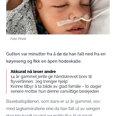
Foto: Privat
Gutten var minutter fra å dø da han falt ned fra en
køyeseng og fikk en åpen hodeskalle.
Akkurat nå leser andre
14 år gammel jente gir håndskrevet brev til
flyvertinnen: ‘Jeg trenger hjelp’
Kvinne tilbyr å ta bilde av glad familie – to dager
senere mottar hun denne vanvittige beskjeden
Baseballspilleren, som bare er 12 år gammel, sov
med lagkameratene sine da han falt ut av sengen.
Han ble hardt skadet og måtte flys til et lokalt