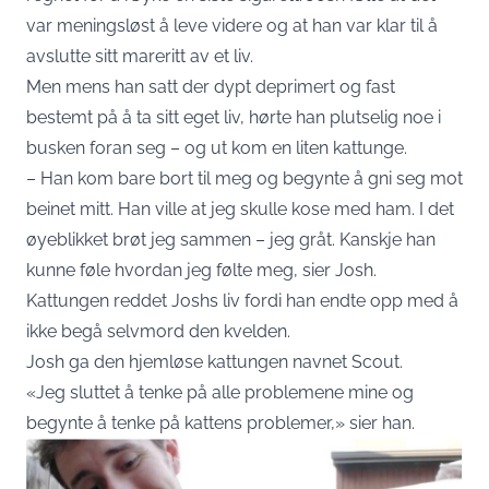
var meningsløst å leve videre og at han var klar til å
avslutte sitt mareritt av et liv.
Men mens han satt der dypt deprimert og fast
bestemt på å ta sitt eget liv, hørte han plutselig noe i
busken foran seg – og ut kom en liten kattunge.
– Han kom bare bort til meg og begynte å gni seg mot
beinet mitt. Han ville at jeg skulle kose med ham. I det
øyeblikket brøt jeg sammen – jeg gråt. Kanskje han
kunne føle hvordan jeg følte meg, sier Josh.
Kattungen reddet Joshs liv fordi han endte opp med å
ikke begå selvmord den kvelden.
Josh ga den hjemløse kattungen navnet Scout.
«Jeg sluttet å tenke på alle problemene mine og
begynte å tenke på kattens problemer,» sier han.