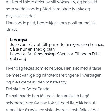
militæret i store deler av sitt voksne liv, og hans tid
som soldat hadde påført ham både fysiske og
psykiske skader.
Han hadde ptsd, bedre kjent som posttraumatisk
stress.
Les også
Julie var lei av at folk parkerte i innkjørselen hennes:
Så la hun en snedig plan
Levde 24 år i fangenskap: Sånn har Elisabeth Fritzl
det i dag
Hver dag føltes som et helvete. Han slet med å takle
de mest vanlige og håndterbare tingene i hverdagen,
og ble skremt av den minste støy.
Det skriver BoredPanda
.
En natt hadde han fått nok. Han ønsket å begå
selvmord. Men før han tok sitt eget liv, gikk han ut i
regnet for å røyke en siste sigarett. Josh følte at det