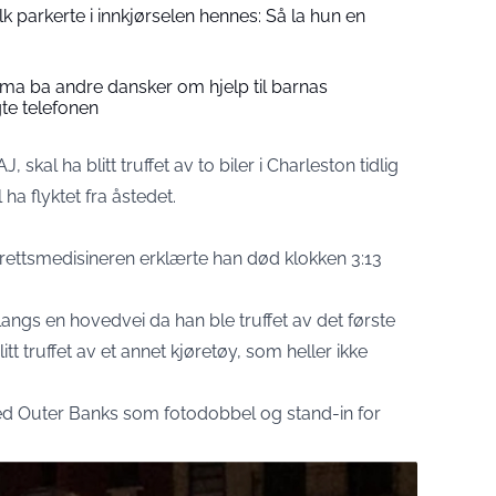
folk parkerte i innkjørselen hennes: Så la hun en
a ba andre dansker om hjelp til barnas
gte telefonen
skal ha blitt truffet av to biler i Charleston tidlig
ha flyktet fra åstedet.
ettsmedisineren erklærte han død klokken 3:13
langs en hovedvei da han ble truffet av det første
litt truffet av et annet kjøretøy, som heller ikke
d Outer Banks som fotodobbel og stand-in for