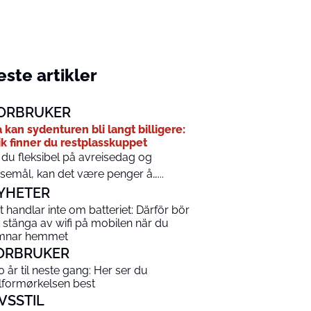
ste artikler
ORBRUKER
 kan sydenturen bli langt billigere:
ik finner du restplasskuppet
 du fleksibel på avreisedag og
isemål, kan det være penger å…...
YHETER
t handlar inte om batteriet: Därför bör
 stänga av wifi på mobilen när du
mnar hemmet
ORBRUKER
0 år til neste gang: Her ser du
lformørkelsen best
IVSSTIL