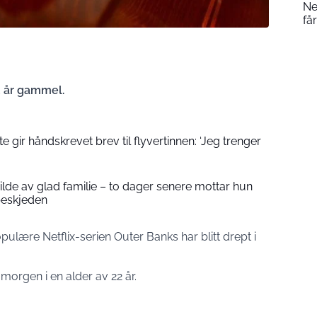
Ne
få
2 år gammel.
 gir håndskrevet brev til flyvertinnen: ‘Jeg trenger
 bilde av glad familie – to dager senere mottar hun
beskjeden
pulære Netflix-serien Outer Banks har blitt drept i
morgen i en alder av 22 år.