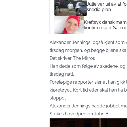
Julie var lei av at 
snedig plan
Kreftsyk dansk mamm
konfirmasjon: Så rin
Alexander Jennings, også kjent som AJ, 
tirsdag morgen, og begge bilene skal 
Det skriver The Mirror.
Han døde som følge av skadene, og r
tirsdag natt.
Foreløpige rapporter sier at han gikk 
kjøretøyet. Kort tid etter skal han ha b
stoppet.
Alexander Jennings hadde jobbet me
Stokes hovedperson John B.