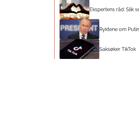
Ekspertens råd: Slik 
Ryktene om Putins
Saksøker TikTok