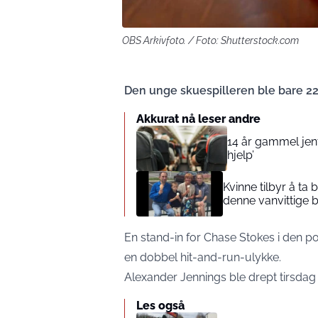
OBS Arkivfoto. / Foto: Shutterstock.com
Den unge skuespilleren ble bare 2
Akkurat nå leser andre
14 år gammel jente
hjelp’
Kvinne tilbyr å ta
denne vanvittige 
En stand-in for Chase Stokes i den po
en dobbel hit-and-run-ulykke.
Alexander Jennings ble drept tirsdag 
Les også