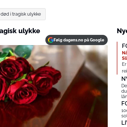
død i tragisk ulykke
ragisk ulykke
Nye
Følg dagens.no på Google
F
Nå
Sl
Er
re
N
De
du
lä
F
10
so
L